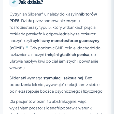
Jak działa?
Cytrynian Sildenafilu należy do klasy
inhibitorów
PDE5
. Działa przez hamowanie enzymu
fosfodiesterazy typu 5, który w tkankach prącia
rozkłada przekaźnik odpowiedzialny za rozkurcz
naczyń, czyli
cykliczny monofosforan guanozyny
[1]
(cGMP)
. Gdy poziom cGMP rośnie, dochodzi do
rozluźnienia naczyń i
mięśni gładkich penisa
, co
ułatwia napływ krwi do ciał jamistych i powstanie
wzwodu.
Sildenafil wymaga
stymulacji seksualnej
. Bez
pobudzenia lek nie „wywołuje” erekcji sam z siebie,
bo nie zastępuje bodźca psychicznego i fizycznego.
Dla pacjentów brzmi to abstrakcyjnie, więc
wyjaśniam prosto: sildenafil poprawia warunki