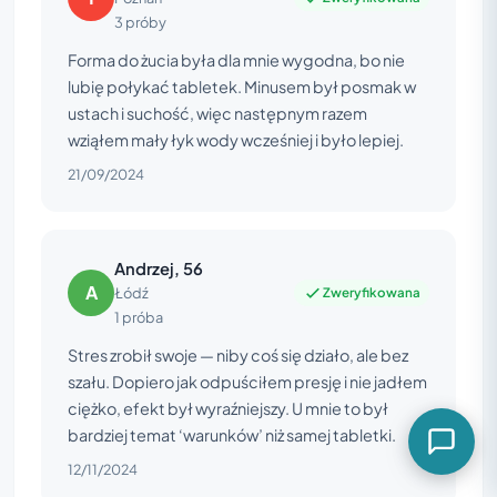
3 próby
Forma do żucia była dla mnie wygodna, bo nie
lubię połykać tabletek. Minusem był posmak w
ustach i suchość, więc następnym razem
wziąłem mały łyk wody wcześniej i było lepiej.
21/09/2024
Andrzej, 56
A
Zweryfikowana
Łódź
1 próba
Stres zrobił swoje — niby coś się działo, ale bez
szału. Dopiero jak odpuściłem presję i nie jadłem
ciężko, efekt był wyraźniejszy. U mnie to był
bardziej temat ‘warunków’ niż samej tabletki.
12/11/2024