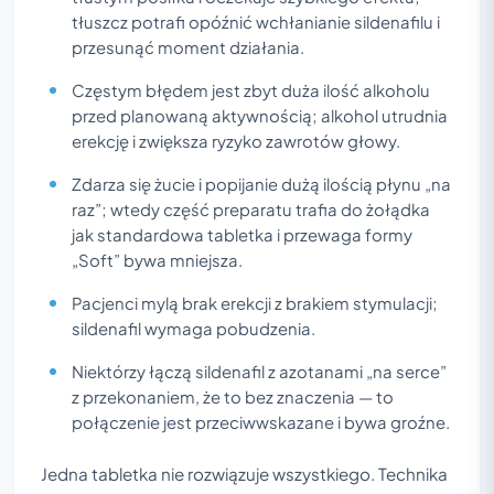
tłuszcz potrafi opóźnić wchłanianie sildenafilu i
przesunąć moment działania.
Częstym błędem jest zbyt duża ilość alkoholu
przed planowaną aktywnością; alkohol utrudnia
erekcję i zwiększa ryzyko zawrotów głowy.
Zdarza się żucie i popijanie dużą ilością płynu „na
raz”; wtedy część preparatu trafia do żołądka
jak standardowa tabletka i przewaga formy
„Soft” bywa mniejsza.
Pacjenci mylą brak erekcji z brakiem stymulacji;
sildenafil wymaga pobudzenia.
Niektórzy łączą sildenafil z azotanami „na serce”
z przekonaniem, że to bez znaczenia — to
połączenie jest przeciwwskazane i bywa groźne.
Jedna tabletka nie rozwiązuje wszystkiego. Technika