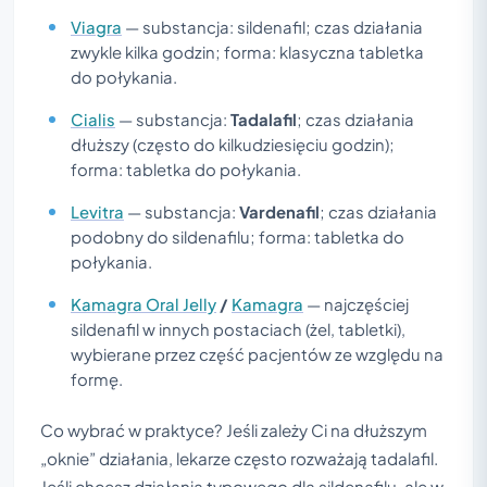
Viagra
— substancja: sildenafil; czas działania
zwykle kilka godzin; forma: klasyczna tabletka
do połykania.
Cialis
— substancja:
Tadalafil
; czas działania
dłuższy (często do kilkudziesięciu godzin);
forma: tabletka do połykania.
Levitra
— substancja:
Vardenafil
; czas działania
podobny do sildenafilu; forma: tabletka do
połykania.
Kamagra Oral Jelly
/
Kamagra
— najczęściej
sildenafil w innych postaciach (żel, tabletki),
wybierane przez część pacjentów ze względu na
formę.
Co wybrać w praktyce? Jeśli zależy Ci na dłuższym
„oknie” działania, lekarze często rozważają tadalafil.
Jeśli chcesz działania typowego dla sildenafilu, ale w