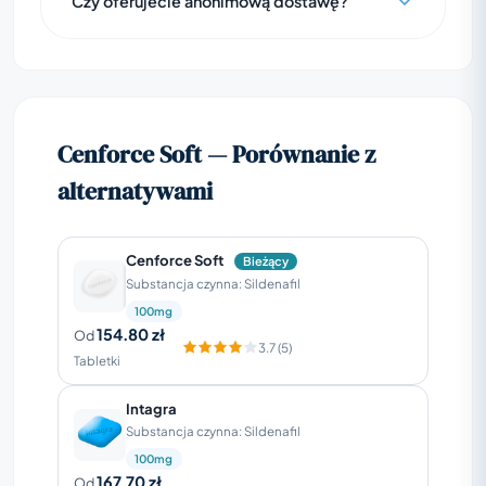
Czy oferujecie anonimową dostawę?
Cenforce Soft — Porównanie z
alternatywami
Cenforce Soft
Bieżący
Substancja czynna: Sildenafil
100mg
154.80 zł
Od
3.7 (5)
Tabletki
Intagra
Substancja czynna: Sildenafil
100mg
167.70 zł
Od