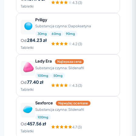
4.3 (3)
Tabletki
Priligy
Substancja czynna: Dapoksetyna
30mg
60mg
90mg
284.23 zł
Od
4.2 (3)
Tabletki
Lady Era
Najlepsza cena
Substancja czynna: Sildenafil
100mg
50mg
77.40 zł
Od
4.3 (3)
Tabletki
Sexforce
Najwyżej oceniane
Substancja czynna: Sildenafil
100mg
457.56 zł
Od
4.7 (3)
Tabletki