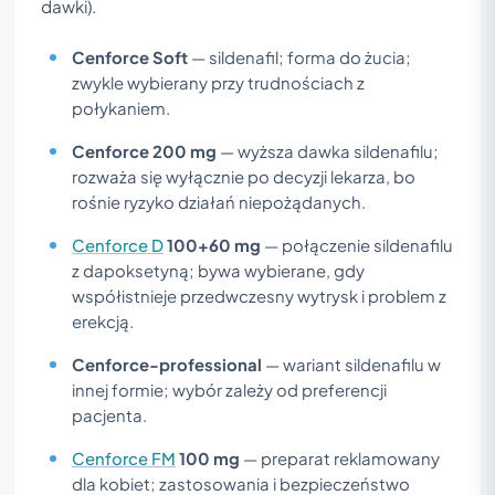
dawki).
Cenforce Soft
— sildenafil; forma do żucia;
zwykle wybierany przy trudnościach z
połykaniem.
Cenforce 200 mg
— wyższa dawka sildenafilu;
rozważa się wyłącznie po decyzji lekarza, bo
rośnie ryzyko działań niepożądanych.
Cenforce D
100+60 mg
— połączenie sildenafilu
z dapoksetyną; bywa wybierane, gdy
współistnieje przedwczesny wytrysk i problem z
erekcją.
Cenforce-professional
— wariant sildenafilu w
innej formie; wybór zależy od preferencji
pacjenta.
Cenforce FM
100 mg
— preparat reklamowany
dla kobiet; zastosowania i bezpieczeństwo