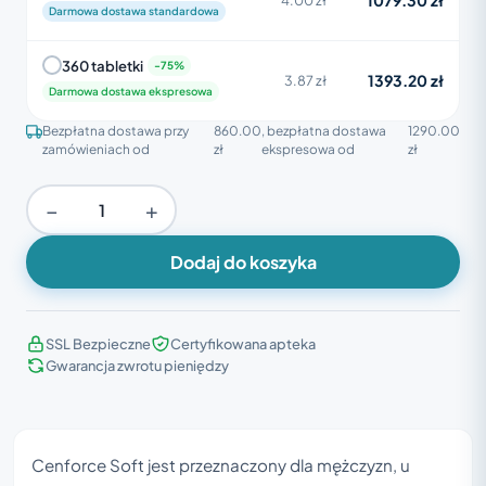
1079.30 zł
Darmowa dostawa standardowa
360 tabletki
1393.20 zł
3.87 zł
Darmowa dostawa ekspresowa
Bezpłatna dostawa przy
860.00
, bezpłatna dostawa
1290.00
zamówieniach od
zł
ekspresowa od
zł
−
+
Dodaj do koszyka
SSL Bezpieczne
Certyfikowana apteka
Gwarancja zwrotu pieniędzy
Cenforce Soft jest przeznaczony dla mężczyzn, u