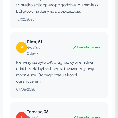
tłustej kolacji dopiero po godzinie. Miałem lekki
ból głowy i zatkany nos, do przeżycia.
18/02/2025
Piotr, 51
P
Zweryfikowana
Gdańsk
2 dawki
Pierwszy raz było OK, drugi raz wypiłem dwa
drinki i efekt był słabszy, za to zawroty głowy
mocniejsze. Od tego czasu alkohol
ograniczałem.
07/06/2025
Tomasz, 38
T
Zweryfikowana
Poznań