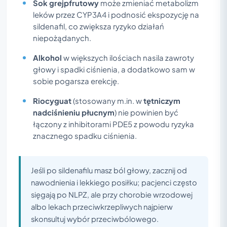
Sok grejpfrutowy
może zmieniać metabolizm
leków przez CYP3A4 i podnosić ekspozycję na
sildenafil, co zwiększa ryzyko działań
niepożądanych.
Alkohol
w większych ilościach nasila zawroty
głowy i spadki ciśnienia, a dodatkowo sam w
sobie pogarsza erekcję.
Riocyguat
(stosowany m.in. w
tętniczym
nadciśnieniu płucnym
) nie powinien być
łączony z inhibitorami PDE5 z powodu ryzyka
znacznego spadku ciśnienia.
Jeśli po sildenafilu masz ból głowy, zacznij od
nawodnienia i lekkiego posiłku; pacjenci często
sięgają po NLPZ, ale przy chorobie wrzodowej
albo lekach przeciwkrzepliwych najpierw
skonsultuj wybór przeciwbólowego.