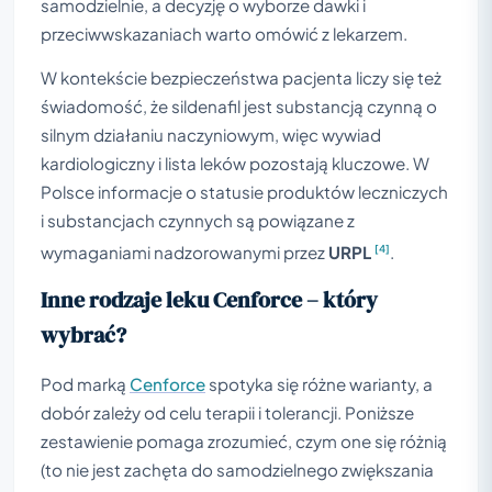
samodzielnie, a decyzję o wyborze dawki i
przeciwwskazaniach warto omówić z lekarzem.
W kontekście bezpieczeństwa pacjenta liczy się też
świadomość, że sildenafil jest substancją czynną o
silnym działaniu naczyniowym, więc wywiad
kardiologiczny i lista leków pozostają kluczowe. W
Polsce informacje o statusie produktów leczniczych
i substancjach czynnych są powiązane z
[4]
wymaganiami nadzorowanymi przez
URPL
.
Inne rodzaje leku Cenforce – który
wybrać?
Pod marką
Cenforce
spotyka się różne warianty, a
dobór zależy od celu terapii i tolerancji. Poniższe
zestawienie pomaga zrozumieć, czym one się różnią
(to nie jest zachęta do samodzielnego zwiększania