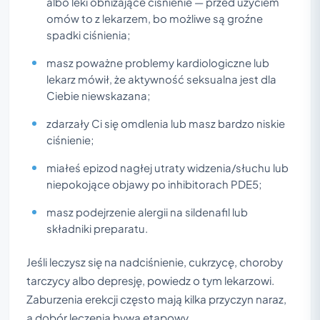
albo leki obniżające ciśnienie — przed użyciem
omów to z lekarzem, bo możliwe są groźne
spadki ciśnienia;
masz poważne problemy kardiologiczne lub
lekarz mówił, że aktywność seksualna jest dla
Ciebie niewskazana;
zdarzały Ci się omdlenia lub masz bardzo niskie
ciśnienie;
miałeś epizod nagłej utraty widzenia/słuchu lub
niepokojące objawy po inhibitorach PDE5;
masz podejrzenie alergii na sildenafil lub
składniki preparatu.
Jeśli leczysz się na nadciśnienie, cukrzycę, choroby
tarczycy albo depresję, powiedz o tym lekarzowi.
Zaburzenia erekcji często mają kilka przyczyn naraz,
a dobór leczenia bywa etapowy.