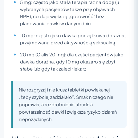
5 mg: często jako stała terapia raz na dobę (u
wybranych pacjentów także przy objawach
BPH), co daje większą „gotowość” bez
planowania dawki w danym dniu
10 mg: często jako dawka początkowa doraźna,
przyjmowana przed aktywnością seksualną
20 mg (Cialis 20 mg): dla części pacjentów jako
dawka doraźna, gdy 10 mg okazało się zbyt
słabe lub gdy tak zalecił lekarz
Nie rozgryzaj i nie krusz tabletki powlekanej
„żeby szybciej zadziałało”. Smak niczego nie
poprawia, a rozdrobnienie utrudnia
powtarzalność dawki i zwiększa ryzyko działań
niepożądanych.