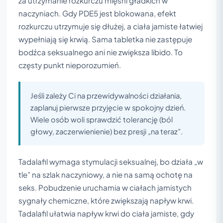
za utrzymanie rozkurczu mięśni gładkich w
naczyniach. Gdy PDE5 jest blokowana, efekt
rozkurczu utrzymuje się dłużej, a ciała jamiste łatwiej
wypełniają się krwią. Sama tabletka nie zastępuje
bodźca seksualnego ani nie zwiększa libido. To
częsty punkt nieporozumień.
Jeśli zależy Ci na przewidywalności działania,
zaplanuj pierwsze przyjęcie w spokojny dzień.
Wiele osób woli sprawdzić tolerancję (ból
głowy, zaczerwienienie) bez presji „na teraz”.
Tadalafil wymaga stymulacji seksualnej, bo działa „w
tle” na szlak naczyniowy, a nie na samą ochotę na
seks. Pobudzenie uruchamia w ciałach jamistych
sygnały chemiczne, które zwiększają napływ krwi.
Tadalafil ułatwia napływ krwi do ciała jamiste, gdy