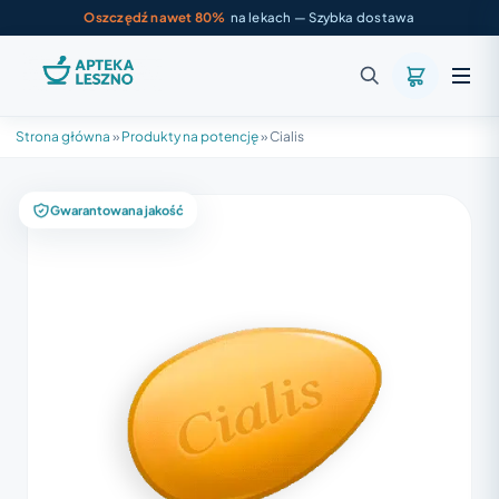
Oszczędź nawet 80%
na lekach — Szybka dostawa
Strona główna
»
Produkty na potencję
»
Cialis
Gwarantowana jakość