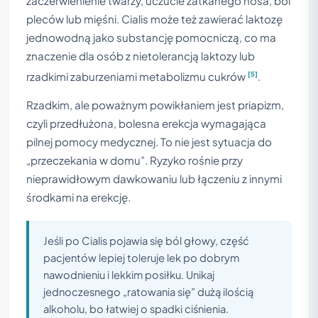
zaczerwienienie twarzy, uczucie zatkanego nosa, ból
pleców lub mięśni. Cialis może też zawierać laktozę
jednowodną jako substancję pomocniczą, co ma
znaczenie dla osób z nietolerancją laktozy lub
[5]
rzadkimi zaburzeniami metabolizmu cukrów
.
Rzadkim, ale poważnym powikłaniem jest priapizm,
czyli przedłużona, bolesna erekcja wymagająca
pilnej pomocy medycznej. To nie jest sytuacja do
„przeczekania w domu”. Ryzyko rośnie przy
nieprawidłowym dawkowaniu lub łączeniu z innymi
środkami na erekcję.
Jeśli po Cialis pojawia się ból głowy, część
pacjentów lepiej toleruje lek po dobrym
nawodnieniu i lekkim posiłku. Unikaj
jednoczesnego „ratowania się” dużą ilością
alkoholu, bo łatwiej o spadki ciśnienia.