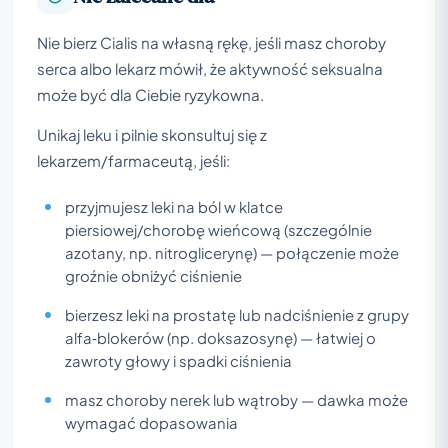
Nie bierz Cialis na własną rękę, jeśli masz choroby
serca albo lekarz mówił, że aktywność seksualna
może być dla Ciebie ryzykowna.
Unikaj leku i pilnie skonsultuj się z
lekarzem/farmaceutą, jeśli:
przyjmujesz leki na ból w klatce
piersiowej/chorobę wieńcową (szczególnie
azotany, np. nitroglicerynę) — połączenie może
groźnie obniżyć ciśnienie
bierzesz leki na prostatę lub nadciśnienie z grupy
alfa‑blokerów (np. doksazosynę) — łatwiej o
zawroty głowy i spadki ciśnienia
masz choroby nerek lub wątroby — dawka może
wymagać dopasowania