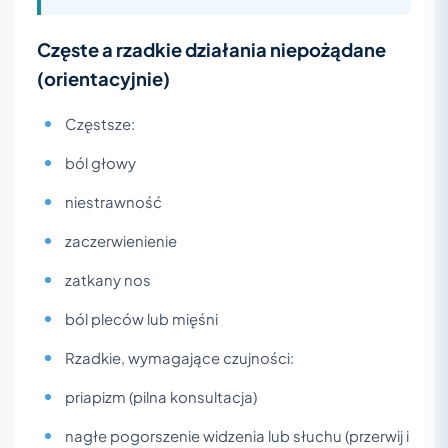
Częste a rzadkie działania niepożądane
(orientacyjnie)
Częstsze:
ból głowy
niestrawność
zaczerwienienie
zatkany nos
ból pleców lub mięśni
Rzadkie, wymagające czujności:
priapizm (pilna konsultacja)
nagłe pogorszenie widzenia lub słuchu (przerwij i