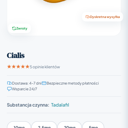
Dyskretna wysyłka
Zwroty
Cialis
5 opinie klientów
Dostawa: 4–7 dni
Bezpieczne metody płatności
Wsparcie 24/7
Substancja czynna:
Tadalafil
10mg
2.5mg
20mg
5mg