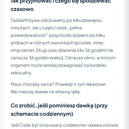
Jak przyjmować i czego się spodziewać
czasowo
Tadalafil bywa odczuwalny po kilkudziesięciu
minutach, ale u części osób „pełna
przewidywalność” przychodzi dopiero po kilku
próbach w różnych warunkach (posiłek, stres,
zmęczenie). Długi czas działania (do 36 godzin) nie
oznacza 36 godzin erekcji. Oznacza okno, w którym
organizm może łatwiej zareagować na bodziec
seksualny.
Masz choroby serca? Powiedz o tym lekarzowi.
Nie mieszaj dawek na własną rękę.
Co zrobić, jeśli pominiesz dawkę (przy
schemacie codziennym)
Jeśli Cialis był stosowany codziennie i dawka została