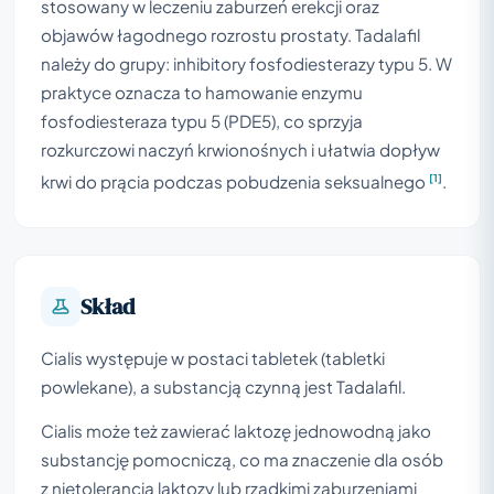
stosowany w leczeniu zaburzeń erekcji oraz
objawów łagodnego rozrostu prostaty. Tadalafil
należy do grupy: inhibitory fosfodiesterazy typu 5. W
praktyce oznacza to hamowanie enzymu
fosfodiesteraza typu 5 (PDE5), co sprzyja
rozkurczowi naczyń krwionośnych i ułatwia dopływ
[1]
krwi do prącia podczas pobudzenia seksualnego
.
Skład
Cialis występuje w postaci tabletek (tabletki
powlekane), a substancją czynną jest Tadalafil.
Cialis może też zawierać laktozę jednowodną jako
substancję pomocniczą, co ma znaczenie dla osób
z nietolerancją laktozy lub rzadkimi zaburzeniami