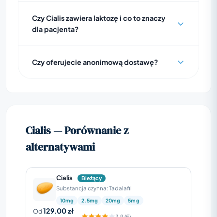
Czy Cialis zawiera laktozę i co to znaczy
dla pacjenta?
Czy oferujecie anonimową dostawę?
Cialis — Porównanie z
alternatywami
Cialis
Bieżący
Substancja czynna: Tadalafil
10mg
2.5mg
20mg
5mg
129.00 zł
Od
3.9 (5)