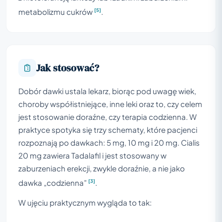
[5]
metabolizmu cukrów
.
Jak stosować?
Dobór dawki ustala lekarz, biorąc pod uwagę wiek,
choroby współistniejące, inne leki oraz to, czy celem
jest stosowanie doraźne, czy terapia codzienna. W
praktyce spotyka się trzy schematy, które pacjenci
rozpoznają po dawkach: 5 mg, 10 mg i 20 mg. Cialis
20 mg zawiera Tadalafil i jest stosowany w
zaburzeniach erekcji, zwykle doraźnie, a nie jako
[3]
dawka „codzienna”
.
W ujęciu praktycznym wygląda to tak: