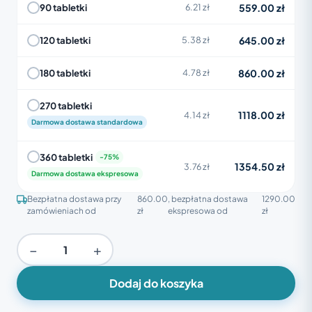
559.00 zł
90 tabletki
6.21 zł
645.00 zł
120 tabletki
5.38 zł
860.00 zł
180 tabletki
4.78 zł
270 tabletki
1118.00 zł
4.14 zł
Darmowa dostawa standardowa
360 tabletki
1354.50 zł
3.76 zł
Darmowa dostawa ekspresowa
Bezpłatna dostawa przy
860.00
, bezpłatna dostawa
1290.00
zamówieniach od
zł
ekspresowa od
zł
−
+
Dodaj do koszyka