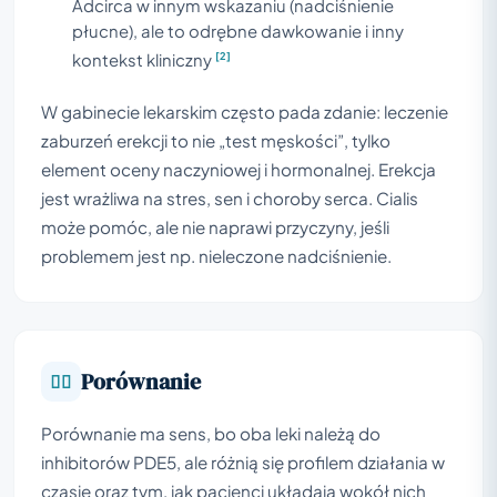
Adcirca w innym wskazaniu (nadciśnienie
płucne), ale to odrębne dawkowanie i inny
[2]
kontekst kliniczny
W gabinecie lekarskim często pada zdanie: leczenie
zaburzeń erekcji to nie „test męskości”, tylko
element oceny naczyniowej i hormonalnej. Erekcja
jest wrażliwa na stres, sen i choroby serca. Cialis
może pomóc, ale nie naprawi przyczyny, jeśli
problemem jest np. nieleczone nadciśnienie.
Porównanie
Porównanie ma sens, bo oba leki należą do
inhibitorów PDE5, ale różnią się profilem działania w
czasie oraz tym, jak pacjenci układają wokół nich