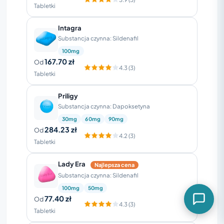
Tabletki
Intagra
Substancja czynna: Sildenafil
100mg
167.70 zł
Od
4.3 (3)
Tabletki
Priligy
Substancja czynna: Dapoksetyna
30mg
60mg
90mg
284.23 zł
Od
4.2 (3)
Tabletki
Lady Era
Najlepsza cena
Substancja czynna: Sildenafil
100mg
50mg
77.40 zł
Od
4.3 (3)
Tabletki