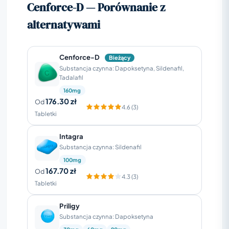
Cenforce-D — Porównanie z
alternatywami
Cenforce-D
Bieżący
Substancja czynna: Dapoksetyna, Sildenafil,
Tadalafil
160mg
176.30 zł
Od
4.6 (3)
Tabletki
Intagra
Substancja czynna: Sildenafil
100mg
167.70 zł
Od
4.3 (3)
Tabletki
Priligy
Substancja czynna: Dapoksetyna