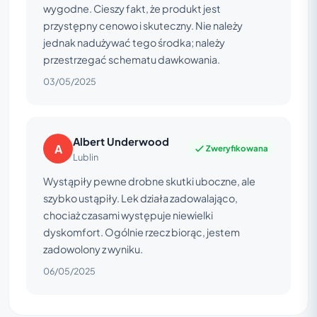
wygodne. Cieszy fakt, że produkt jest
przystępny cenowo i skuteczny. Nie należy
jednak nadużywać tego środka; należy
przestrzegać schematu dawkowania.
03/05/2025
Albert Underwood
A
Zweryfikowana
Lublin
Wystąpiły pewne drobne skutki uboczne, ale
szybko ustąpiły. Lek działa zadowalająco,
chociaż czasami występuje niewielki
dyskomfort. Ogólnie rzecz biorąc, jestem
zadowolony z wyniku.
06/05/2025