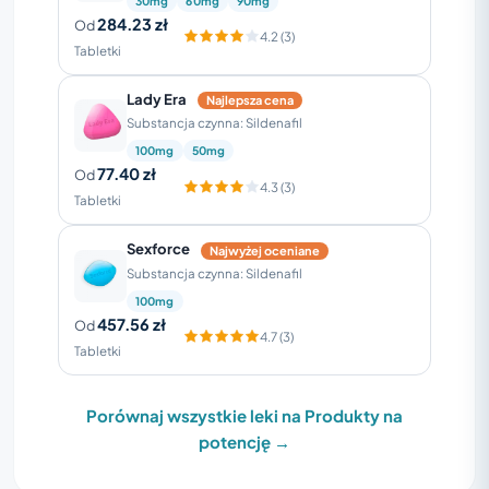
30mg
60mg
90mg
284.23 zł
Od
4.2 (3)
Tabletki
Lady Era
Najlepsza cena
Substancja czynna: Sildenafil
100mg
50mg
77.40 zł
Od
4.3 (3)
Tabletki
Sexforce
Najwyżej oceniane
Substancja czynna: Sildenafil
100mg
457.56 zł
Od
4.7 (3)
Tabletki
Porównaj wszystkie leki na Produkty na
potencję →