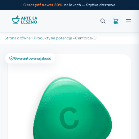
Oszczędź nawet 80%
na lekach — Szybka dostawa
Strona główna
»
Produkty na potencję
»
Cenforce-D
Gwarantowana jakość