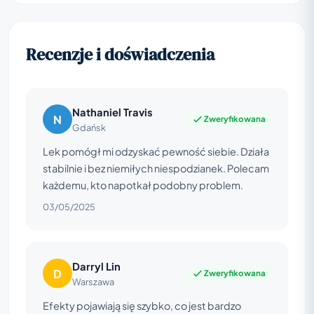
Recenzje i doświadczenia
Nathaniel Travis
N
Zweryfikowana
Gdańsk
Lek pomógł mi odzyskać pewność siebie. Działa
stabilnie i bez niemiłych niespodzianek. Polecam
każdemu, kto napotkał podobny problem.
03/05/2025
Darryl Lin
D
Zweryfikowana
Warszawa
Efekty pojawiają się szybko, co jest bardzo