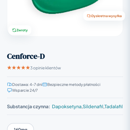
Dyskretna wysyłka
Zwroty
Cenforce-D
3 opinie klientów
Dostawa: 4–7 dni
Bezpieczne metody płatności
Wsparcie 24/7
Substancja czynna:
Dapoksetyna
,
Sildenafil
,
Tadalafil
160mg