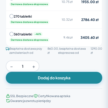
1935.00 zł
10.75 zł
Darmowa dostawa ekspresowa
270 tabletki
2786.40 zł
10.32 zł
Darmowa dostawa ekspresowa
360 tabletki
3405.60 zł
9.46 zł
Darmowa dostawa ekspresowa
Bezpłatna dostawa przy
860.00
, bezpłatna dostawa
1290.00
zamówieniach od
zł
ekspresowa od
zł
−
+
Dodaj do koszyka
SSL Bezpieczne
Certyfikowana apteka
Gwarancja zwrotu pieniędzy