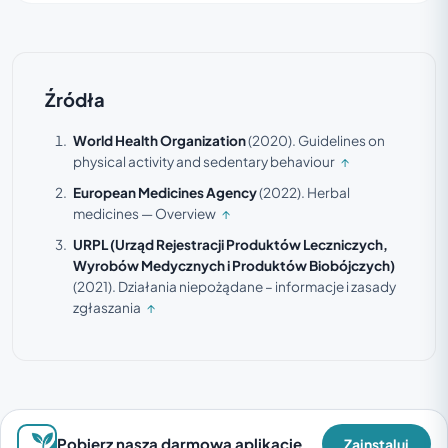
Źródła
World Health Organization
(2020).
Guidelines on
physical activity and sedentary behaviour
↑
European Medicines Agency
(2022).
Herbal
medicines — Overview
↑
URPL (Urząd Rejestracji Produktów Leczniczych,
Wyrobów Medycznych i Produktów Biobójczych)
(2021).
Działania niepożądane – informacje i zasady
zgłaszania
↑
Pobierz naszą darmową aplikację
Zainstaluj