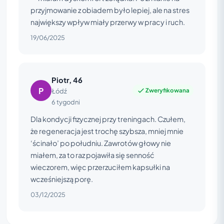
przyjmowanie z obiadem było lepiej, ale na stres
największy wpływ miały przerwy w pracy i ruch.
19/06/2025
Piotr, 46
P
Zweryfikowana
Łódź
6 tygodni
Dla kondycji fizycznej przy treningach. Czułem,
że regeneracja jest trochę szybsza, mniej mnie
‘ścinało’ po południu. Zawrotów głowy nie
miałem, za to raz pojawiła się senność
wieczorem, więc przerzuciłem kapsułki na
wcześniejszą porę.
03/12/2025