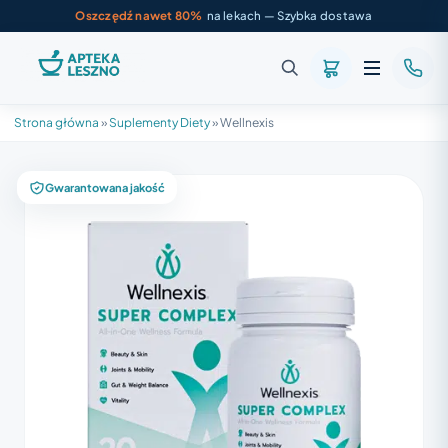
Oszczędź nawet 80%
na lekach — Szybka dostawa
Strona główna
»
Suplementy Diety
»
Wellnexis
Gwarantowana jakość