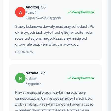
Andrzej, 58
A
Zweryfikowana
Poznań
2 opakowania, 8 tygodni
Stawy kolanowe dawały znać przy schodach. Po
ok. 6 tygodniach było trochę lżej i wróciłem do
roweru stacjonarnego. Raz zdarzył mi się ból
głowy, ale też piłem wtedy mało wody.
08/01/2025
Natalia, 29
N
Zweryfikowana
Kraków
3 tygodnie
Przy stresującej pracy liczyłam na poprawę
samopoczucia. U mnie początek był średni, bo
zrobiłam błąd i łączyłam z mocną kawą na czczo
— miałam dyskomfort żołądka. Po zmianie na