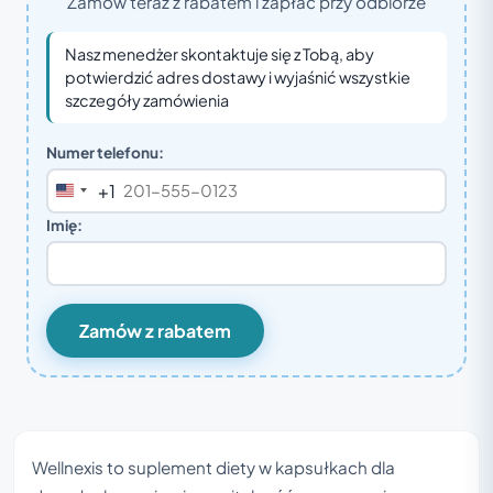
Zamów teraz z rabatem i zapłać przy odbiorze
Nasz menedżer skontaktuje się z Tobą, aby
potwierdzić adres dostawy i wyjaśnić wszystkie
szczegóły zamówienia
Numer telefonu:
+1
United
States
Imię:
+1
Zamów z rabatem
Wellnexis to suplement diety w kapsułkach dla