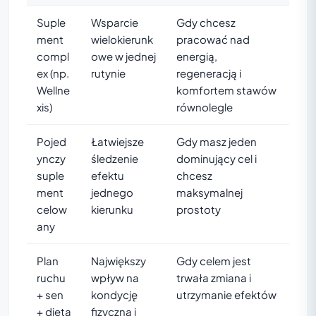
Suple
Wsparcie
Gdy chcesz
ment
wielokierunk
pracować nad
compl
owe w jednej
energią,
ex (np.
rutynie
regeneracją i
Wellne
komfortem stawów
xis)
równolegle
Pojed
Łatwiejsze
Gdy masz jeden
ynczy
śledzenie
dominujący cel i
suple
efektu
chcesz
ment
jednego
maksymalnej
celow
kierunku
prostoty
any
Plan
Największy
Gdy celem jest
ruchu
wpływ na
trwała zmiana i
+ sen
kondycję
utrzymanie efektów
+ dieta
fizyczną i