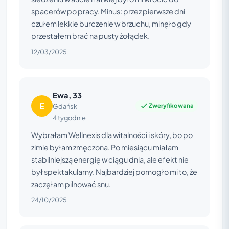
spacerów po pracy. Minus: przez pierwsze dni
czułem lekkie burczenie w brzuchu, minęło gdy
przestałem brać na pusty żołądek.
12/03/2025
Ewa, 33
E
Zweryfikowana
Gdańsk
4 tygodnie
Wybrałam Wellnexis dla witalności i skóry, bo po
zimie byłam zmęczona. Po miesiącu miałam
stabilniejszą energię w ciągu dnia, ale efekt nie
był spektakularny. Najbardziej pomogło mi to, że
zaczęłam pilnować snu.
24/10/2025