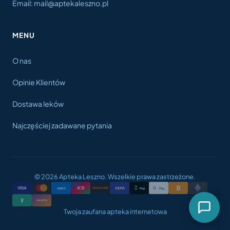
Email: mail@aptekaleszno.pl
MENU
O nas
Opinie Klientów
Dostawa leków
Najczęściej zadawane pytania
© 2026 Apteka Leszno. Wszelkie prawa zastrzeżone.
₿

VISA
JCB
G
AMEX
SEPA
Pay
Pay
DISCOVER
₮
CRYPTO
Twoja zaufana apteka internetowa