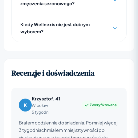
zmęczenia sezonowego?
Kiedy Wellnexis nie jest dobrym
wyborem?
Recenzje i doświadczenia
Krzysztof, 41
K
Zweryfikowana
Wrocław
5 tygodni
Brałem codziennie do śniadania. Po mniej więcej
3 tygodniach miałem mniej sztywności po
siedzeniu w aucie i łatwiej było mi wrócić do