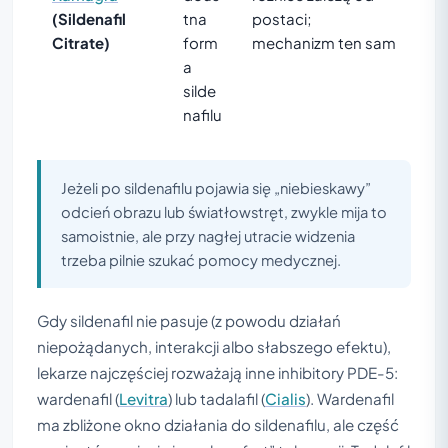
(Sildenafil
tna
postaci;
Citrate)
form
mechanizm ten sam
a
silde
nafilu
Jeżeli po sildenafilu pojawia się „niebieskawy”
odcień obrazu lub światłowstręt, zwykle mija to
samoistnie, ale przy nagłej utracie widzenia
trzeba pilnie szukać pomocy medycznej.
Gdy sildenafil nie pasuje (z powodu działań
niepożądanych, interakcji albo słabszego efektu),
lekarze najczęściej rozważają inne inhibitory PDE-5:
wardenafil (
Levitra
) lub tadalafil (
Cialis
). Wardenafil
ma zbliżone okno działania do sildenafilu, ale część