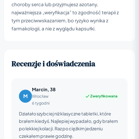
choroby serca lub przyjmujesz azotany,
najważniejsza „weryfikacja” to zgodność terapii z
tym przeciwwskazaniem, bo ryzyko wynika z
farmakologii, a nie z wyglądu kapsułki.
Recenzje i doświadczenia
Marcin, 38
M
Zweryfikowana
Wrocław
6 tygodni
Działało szybciej niż klasyczne tabletki, które
brałem kiedyś. Najlepiej wypadało, gdy brałem
po lekkiej kolacji. Raz po ciężkim jedzeniu
czekałem prawie godzinę.