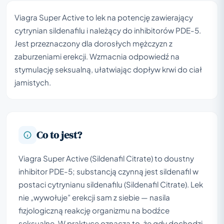
Viagra Super Active to lek na potencję zawierający
cytrynian sildenafilu i należący do inhibitorów PDE-5.
Jest przeznaczony dla dorosłych mężczyzn z
zaburzeniami erekcji. Wzmacnia odpowiedź na
stymulację seksualną, ułatwiając dopływ krwi do ciał
jamistych.
Co to jest?
Viagra Super Active (Sildenafil Citrate) to doustny
inhibitor PDE-5; substancją czynną jest sildenafil w
postaci cytrynianu sildenafilu (Sildenafil Citrate). Lek
nie „wywołuje” erekcji sam z siebie — nasila
fizjologiczną reakcję organizmu na bodźce
seksualne. W praktyce oznacza to, że gdy dochodzi