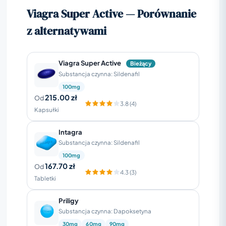
Viagra Super Active — Porównanie
z alternatywami
Viagra Super Active
Bieżący
Substancja czynna: Sildenafil
100mg
215.00 zł
Od
3.8 (4)
Kapsułki
Intagra
Substancja czynna: Sildenafil
100mg
167.70 zł
Od
4.3 (3)
Tabletki
Priligy
Substancja czynna: Dapoksetyna
30mg
60mg
90mg