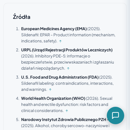
Źródła
European Medicines Agency (EMA)
(2025).
Sildenafil: EPAR – Product information (mechanism,
indications, safety).
↑
URPL (Urząd Rejestracji Produktów Leczniczych)
(2026).
Inhibitory PDE-5: informacje o
bezpieczeństwie, przeciwwskazaniach i zgłaszaniu
działań niepożądanych.
↑
U.S. Food and Drug Administration (FDA)
(2025).
Sildenafil labeling: contraindications, interactions,
and warnings.
↑
World Health Organization (WHO)
(2026).
Sexual
health and erectile dysfunction: risk factors and
clinical considerations.
↑
Narodowy Instytut Zdrowia Publicznego PZH – PIB
(2025).
Alkohol, choroby sercowo-naczyniowe i