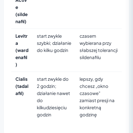
e
(silde
nafil)
Levitr
start zwykle
czasem
a
szybki; działanie
wybierana przy
(ward
do kilku godzin
słabszej tolerancji
enafil
sildenafilu
)
Cialis
start zwykle do
lepszy, gdy
(tadal
2 godzin;
chcesz „okno
afil)
działanie nawet
czasowe”
do
zamiast presji na
kilkudziesięciu
konkretną
godzin
godzinę