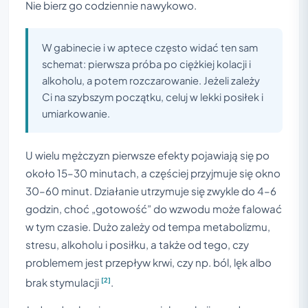
Nie bierz go codziennie nawykowo.
W gabinecie i w aptece często widać ten sam
schemat: pierwsza próba po ciężkiej kolacji i
alkoholu, a potem rozczarowanie. Jeżeli zależy
Ci na szybszym początku, celuj w lekki posiłek i
umiarkowanie.
U wielu mężczyzn pierwsze efekty pojawiają się po
około 15–30 minutach, a częściej przyjmuje się okno
30–60 minut. Działanie utrzymuje się zwykle do 4–6
godzin, choć „gotowość” do wzwodu może falować
w tym czasie. Dużo zależy od tempa metabolizmu,
stresu, alkoholu i posiłku, a także od tego, czy
problemem jest przepływ krwi, czy np. ból, lęk albo
[2]
brak stymulacji
.