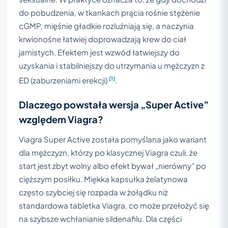
do pobudzenia, w tkankach prącia rośnie stężenie
cGMP, mięśnie gładkie rozluźniają się, a naczynia
krwionośne łatwiej doprowadzają krew do ciał
jamistych. Efektem jest wzwód łatwiejszy do
uzyskania i stabilniejszy do utrzymania u mężczyzn z
[1]
ED (zaburzeniami erekcji)
.
Dlaczego powstała wersja „Super Active”
względem Viagra?
Viagra Super Active została pomyślana jako wariant
dla mężczyzn, którzy po klasycznej Viagra czuli, że
start jest zbyt wolny albo efekt bywał „nierówny” po
cięższym posiłku. Miękka kapsułka żelatynowa
często szybciej się rozpada w żołądku niż
standardowa tabletka Viagra, co może przełożyć się
na szybsze wchłanianie sildenafilu. Dla części