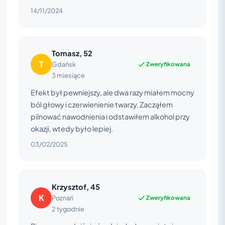
14/11/2024
Tomasz, 52
T
Zweryfikowana
Gdańsk
3 miesiące
Efekt był pewniejszy, ale dwa razy miałem mocny
ból głowy i czerwienienie twarzy. Zacząłem
pilnować nawodnienia i odstawiłem alkohol przy
okazji, wtedy było lepiej.
03/02/2025
Krzysztof, 45
K
Zweryfikowana
Poznań
2 tygodnie