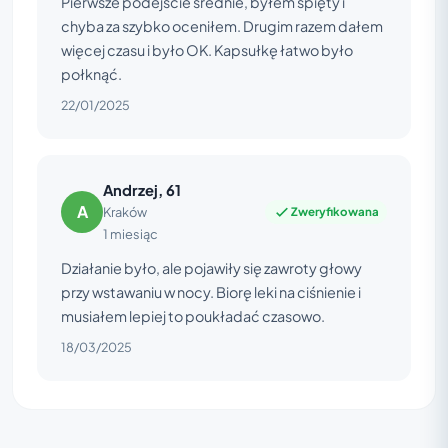
Pierwsze podejście średnie, byłem spięty i
chyba za szybko oceniłem. Drugim razem dałem
więcej czasu i było OK. Kapsułkę łatwo było
połknąć.
22/01/2025
Andrzej, 61
A
Zweryfikowana
Kraków
1 miesiąc
Działanie było, ale pojawiły się zawroty głowy
przy wstawaniu w nocy. Biorę leki na ciśnienie i
musiałem lepiej to poukładać czasowo.
18/03/2025