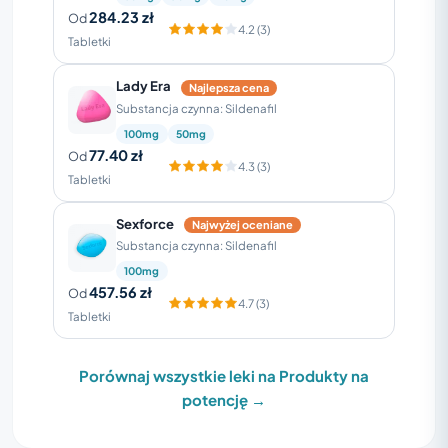
284.23 zł
Od
4.2 (3)
Tabletki
Lady Era
Najlepsza cena
Substancja czynna: Sildenafil
100mg
50mg
77.40 zł
Od
4.3 (3)
Tabletki
Sexforce
Najwyżej oceniane
Substancja czynna: Sildenafil
100mg
457.56 zł
Od
4.7 (3)
Tabletki
Porównaj wszystkie leki na Produkty na
potencję →