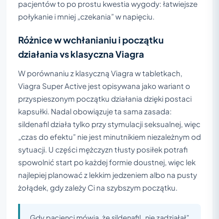
pacjentów to po prostu kwestia wygody: łatwiejsze
połykanie i mniej „czekania” w napięciu.
Różnice w wchłanianiu i początku
działania vs klasyczna Viagra
W porównaniu z klasyczną Viagra w tabletkach,
Viagra Super Active jest opisywana jako wariant o
przyspieszonym początku działania dzięki postaci
kapsułki. Nadal obowiązuje ta sama zasada:
sildenafil działa tylko przy stymulacji seksualnej, więc
„czas do efektu” nie jest minutnikiem niezależnym od
sytuacji. U części mężczyzn tłusty posiłek potrafi
spowolnić start po każdej formie doustnej, więc lek
najlepiej planować z lekkim jedzeniem albo na pusty
żołądek, gdy zależy Ci na szybszym początku.
Gdy pacjenci mówią, że sildenafil „nie zadziałał”,