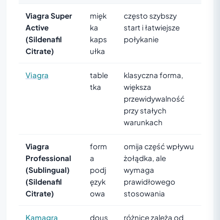
Viagra Super
mięk
często szybszy
Active
ka
start i łatwiejsze
(Sildenafil
kaps
połykanie
Citrate)
ułka
Viagra
table
klasyczna forma,
tka
większa
przewidywalność
przy stałych
warunkach
Viagra
form
omija część wpływu
Professional
a
żołądka, ale
(Sublingual)
podj
wymaga
(Sildenafil
ęzyk
prawidłowego
Citrate)
owa
stosowania
Kamagra
dous
różnice zależą od