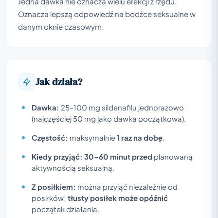
Jedna dawka nie oznacza wielu erekcji z rzędu.
Oznacza lepszą odpowiedź na bodźce seksualne w
danym oknie czasowym.
Jak działa?
Dawka:
25–100 mg sildenafilu jednorazowo
(najczęściej 50 mg jako dawka początkowa).
Częstość:
maksymalnie
1 raz na dobę
.
Kiedy przyjąć:
30–60 minut przed
planowaną
aktywnością seksualną.
Z posiłkiem:
można przyjąć niezależnie od
posiłków;
tłusty posiłek może opóźnić
początek działania.