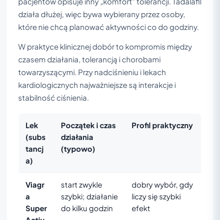
pacjentów opisuje inny „komfort” tolerancji. Tadalafil
działa dłużej, więc bywa wybierany przez osoby,
które nie chcą planować aktywności co do godziny.
W praktyce klinicznej dobór to kompromis między
czasem działania, tolerancją i chorobami
towarzyszącymi. Przy nadciśnieniu i lekach
kardiologicznych najważniejsze są interakcje i
stabilność ciśnienia.
Lek
Początek i czas
Profil praktyczny
(subs
działania
tancj
(typowo)
a)
Viagr
start zwykle
dobry wybór, gdy
a
szybki; działanie
liczy się szybki
Super
do kilku godzin
efekt
Activ