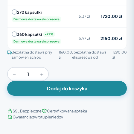
270 kapsułki
1720.00 zł
6.37 zł
Darmowa dostawa ekspresowa
360 kapsułki
2150.00 zł
5.97 zł
Darmowa dostawa ekspresowa
Bezpłatna dostawa przy
860.00
, bezpłatna dostawa
1290.00
zamówieniach od
zł
ekspresowa od
zł
−
+
Dodaj do koszyka
SSL Bezpieczne
Certyfikowana apteka
Gwarancja zwrotu pieniędzy