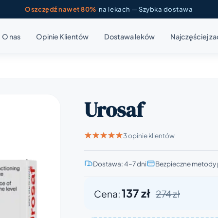
Oszczędź nawet 80%
na lekach — Szybka dostawa
O nas
Opinie Klientów
Dostawa leków
Najczęściej z
Urosaf
3 opinie klientów
Dostawa: 4–7 dni
Bezpieczne metody 
137 zł
Cena:
274 zł