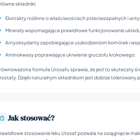
łówne składniki:
Ekstrakty roślinne o właściwościach przeciwzapalnych i ant
Minerały wspomagające prawidłowe funkcjonowanie ukła
Antyoksydanty zapobiegające uszkodzeniom komórek i ws
Aminokwasy poprawiające ukrwienie gruczołu krokowego.
równoważona formuła Urosafu sprawia, że jest to skuteczny śro
rostaty. Dzięki naturalnym składnikom jest dobrze tolerowany pr
Jak stosować?
rawidłowe stosowanie leku Urosaf pozwala na osiągnięcie ma