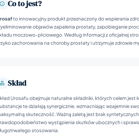
Co to jest?
rosaf
to innowacyjny produkt przeznaczony do wspierania zdro
yeliminowanie objawów zapalenia prostaty, zapobieganie pr
kładu moczowo-płciowego. Według informacji z oficjalnej str
yzyko zachorowania na choroby prostaty i utrzymuje zdrowie 
Skład
kład Urosafu obejmuje naturalne składniki, których celem jest
ubstancje te działają synergicznie, wzmacniając wzajemnie swo
aksymalną skuteczność. Ważną zaletą jest brak syntetycznych
rawdopodobieństwo wystąpienia skutków ubocznych i sprawia,
ługotrwałego stosowania.