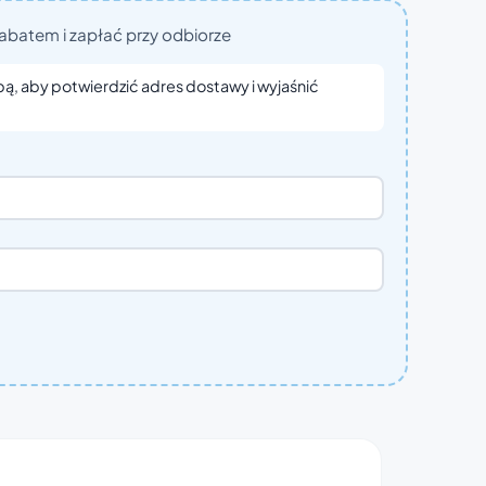
abatem i zapłać przy odbiorze
bą, aby potwierdzić adres dostawy i wyjaśnić