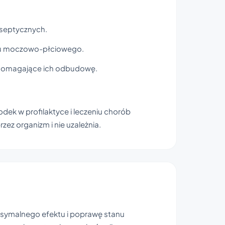
yseptycznych.
du moczowo-płciowego.
pomagające ich odbudowę.
dek w profilaktyce i leczeniu chorób
zez organizm i nie uzależnia.
ksymalnego efektu i poprawę stanu