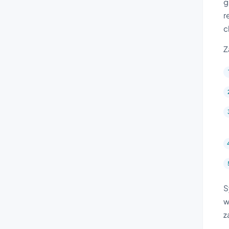
g
r
c
Z
S
w
z