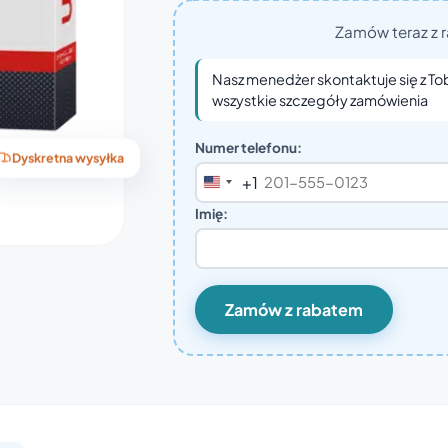
Zamów teraz z r
Nasz menedżer skontaktuje się z To
wszystkie szczegóły zamówienia
Numer telefonu:
Dyskretna wysyłka
+1
United
States
Imię:
+1
Zamów z rabatem