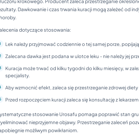
ruczołu krokowego. Producent zaleca przestrzeganie określon
ezultaty. Dawkowanie i czas trwania kuracji mogą zależeć od i
horoby.
alecenia dotyczące stosowania:
Lek należy przyjmować codziennie o tej samej porze, popijaj
Zalecana dawka jest podana w ulotce leku - nie należy jej pr
Kuracja może trwać od kilku tygodni do kilku miesięcy, w zal
specjalisty.
Aby wzmocnić efekt, zaleca się przestrzeganie zdrowej diety
Przed rozpoczęciem kuracji zaleca się konsultację z lekarzem
ystematyczne stosowanie Urosafu pomaga poprawić stan grucz
yeliminować nieprzyjemne objawy. Przestrzeganie zaleceń pozwo
apobiegnie możliwym powikłaniom.