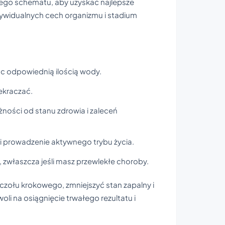
ego schematu, aby uzyskać najlepsze
ndywidualnych cech organizmu i stadium
ąc odpowiednią ilością wody.
zekraczać.
eżności od stanu zdrowia i zaleceń
 i prowadzenie aktywnego trybu życia.
, zwłaszcza jeśli masz przewlekłe choroby.
ołu krokowego, zmniejszyć stan zapalny i
li na osiągnięcie trwałego rezultatu i