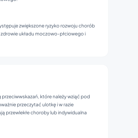
ystępuje zwiększone ryzyko rozwoju chorób
 zdrowie układu moczowo-płciowego i
g przeciwwskazań, które należy wziąć pod
ażnie przeczytać ulotkę i w razie
ują przewlekłe choroby lub indywidualna