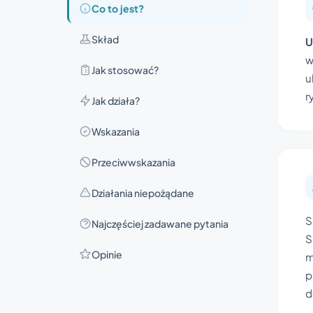
Co to jest?
Skład
U
w
Jak stosować?
u
r
Jak działa?
Wskazania
Przeciwwskazania
Działania niepożądane
S
Najczęściej zadawane pytania
S
Opinie
m
p
d