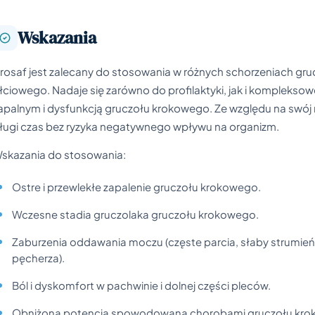
Wskazania
rosaf jest zalecany do stosowania w różnych schorzeniach g
łciowego. Nadaje się zarówno do profilaktyki, jak i kompleks
apalnym i dysfunkcją gruczołu krokowego. Ze względu na swój 
ługi czas bez ryzyka negatywnego wpływu na organizm.
skazania do stosowania:
Ostre i przewlekłe zapalenie gruczołu krokowego.
Wczesne stadia gruczolaka gruczołu krokowego.
Zaburzenia oddawania moczu (częste parcia, słaby strumień
pęcherza).
Ból i dyskomfort w pachwinie i dolnej części pleców.
Obniżona potencja spowodowana chorobami gruczołu kro