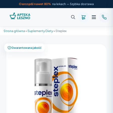
Oszczędź nawet 80%
na lekach — Szybka dostawa
Strona główna
»
Suplementy Diety
»
Steplex
Gwarantowana jakość