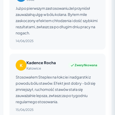
Już po pierwszym zastosowaniu żel przyniósł
zauważalną ulgę w bólu kolana. Byłem mile
zaskoczony efektem chłodzenia i dość szybkimi
rezultatami, zwłaszcza po długim dniu pracy na
nogach.
14/06/2025
Kadence Rocha
K
Zweryfikowana
Katowice
Stosowałem Steplex na łokcie i nadgarstki z
powodu bólu stawów. Efekt jest dobry - ból się
zmniejszył, ruchomość stawów stała się
zauważalnie lepsza, zwłaszcza po tygodniu
regularnego stosowania.
15/06/2025