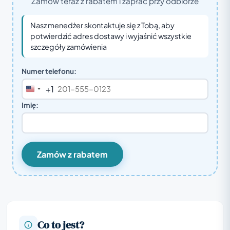
Zamów teraz z rabatem i zapłać przy odbiorze
Nasz menedżer skontaktuje się z Tobą, aby
potwierdzić adres dostawy i wyjaśnić wszystkie
szczegóły zamówienia
Numer telefonu:
+1
United
States
Imię:
+1
Zamów z rabatem
Co to jest?