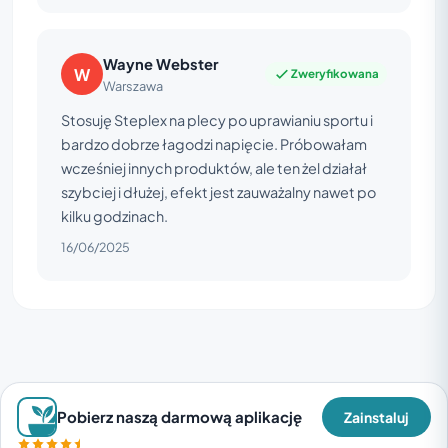
Wayne Webster
W
Zweryfikowana
Warszawa
Stosuję Steplex na plecy po uprawianiu sportu i
bardzo dobrze łagodzi napięcie. Próbowałam
wcześniej innych produktów, ale ten żel działał
szybciej i dłużej, efekt jest zauważalny nawet po
kilku godzinach.
16/06/2025
Pobierz naszą darmową aplikację
Zainstaluj