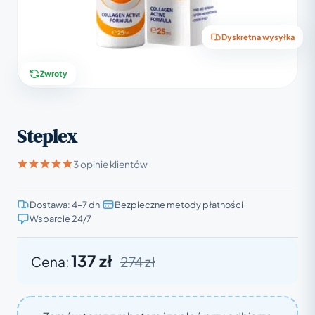
Dyskretna wysyłka
Zwroty
Steplex
3 opinie klientów
Dostawa: 4–7 dni
Bezpieczne metody płatności
Wsparcie 24/7
137 zł
Cena:
274 zł