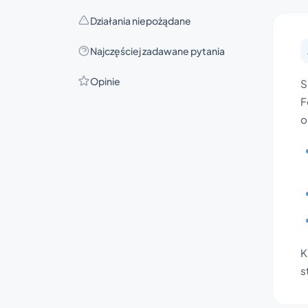
Działania niepożądane
Najczęściej zadawane pytania
Opinie
S
F
o
K
s