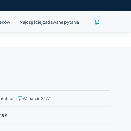
leków
Najczęściej zadawane pytania
płatności
Wsparcie 24/7
mek