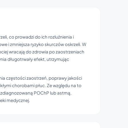
eli, co prowadzi do ich rozluźnienia i
we i zmniejsza ryzyko skurczów oskrzeli. W
bciej wracają do zdrowia po zaostrzeniach
wnia długotrwały efekt, utrzymując
ia częstości zaostrzeń, poprawy jakości
lekłymi chorobami płuc. Ze względu na to
 ze zdiagnozowaną POChP lub astmą,
ieki medycznej.