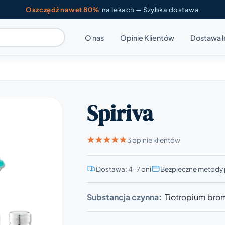
Oszczędź nawet 80%
na lekach — Szybka dostawa
O nas
Opinie Klientów
Dostawa 
Spiriva
3 opinie klientów
Dostawa: 4–7 dni
Bezpieczne metody 
Substancja czynna:
Tiotropium bro