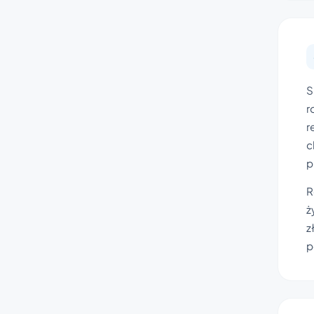
S
r
r
c
p
R
ż
z
p