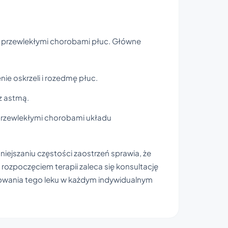
 z przewlekłymi chorobami płuc. Główne
ie oskrzeli i rozedmę płuc.
z astmą.
rzewlekłymi chorobami układu
ejszaniu częstości zaostrzeń sprawia, że
rozpoczęciem terapii zaleca się konsultację
owania tego leku w każdym indywidualnym