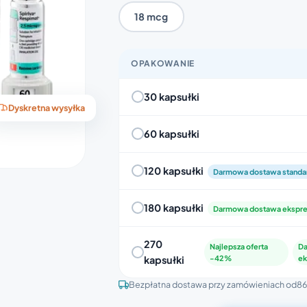
18 mcg
OPAKOWANIE
30 kapsułki
Dyskretna wysyłka
60 kapsułki
120 kapsułki
Darmowa dostawa stand
180 kapsułki
Darmowa dostawa ekspr
270
Najlepsza oferta
D
kapsułki
-42%
e
Bezpłatna dostawa przy zamówieniach od
86