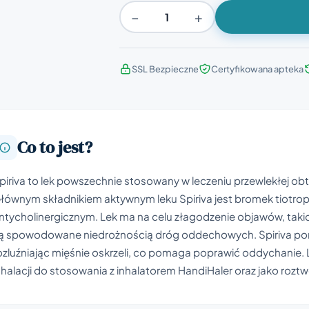
−
+
SSL Bezpieczne
Certyfikowana apteka
Co to jest?
piriva to lek powszechnie stosowany w leczeniu przewlekłej ob
łównym składnikiem aktywnym leku Spiriva jest bromek tiotropi
ntycholinergicznym. Lek ma na celu złagodzenie objawów, takic
ą spowodowane niedrożnością dróg oddechowych. Spiriva po
ozluźniając mięśnie oskrzeli, co pomaga poprawić oddychanie. 
nhalacji do stosowania z inhalatorem HandiHaler oraz jako rozt