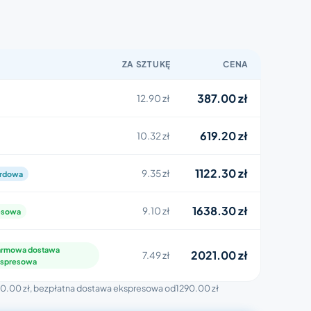
ZA SZTUKĘ
CENA
387.00 zł
12.90 zł
619.20 zł
10.32 zł
1122.30 zł
9.35 zł
ardowa
1638.30 zł
9.10 zł
esowa
armowa dostawa
2021.00 zł
7.49 zł
kspresowa
0.00 zł
, bezpłatna dostawa ekspresowa od
1290.00 zł