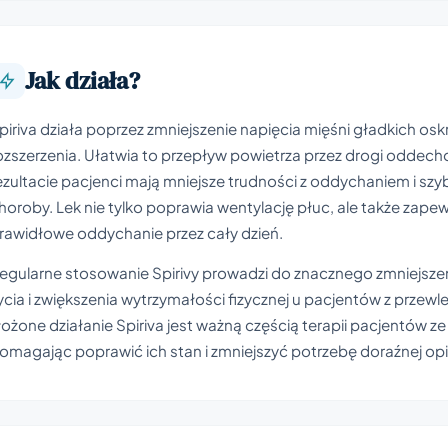
Jak działa?
piriva działa poprzez zmniejszenie napięcia mięśni gładkich oskrz
ozszerzenia. Ułatwia to przepływ powietrza przez drogi oddecho
ezultacie pacjenci mają mniejsze trudności z oddychaniem i szy
horoby. Lek nie tylko poprawia wentylację płuc, ale także zape
rawidłowe oddychanie przez cały dzień.
egularne stosowanie Spirivy prowadzi do znacznego zmniejszen
ycia i zwiększenia wytrzymałości fizycznej u pacjentów z przew
łożone działanie Spiriva jest ważną częścią terapii pacjentów
omagając poprawić ich stan i zmniejszyć potrzebę doraźnej op