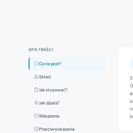
SPIS TREŚCI
Co to jest?
Skład
S
G
Jak stosować?
a
s
Jak działa?
r
Wskazania
i
Przeciwwskazania