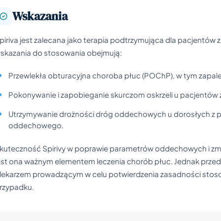
Wskazania
piriva jest zalecana jako terapia podtrzymująca dla pacjentów
skazania do stosowania obejmują:
Przewlekła obturacyjna choroba płuc (POChP), w tym zapalen
Pokonywanie i zapobieganie skurczom oskrzeli u pacjentów 
Utrzymywanie drożności dróg oddechowych u dorosłych z p
oddechowego.
kuteczność Spirivy w poprawie parametrów oddechowych i zmni
est ona ważnym elementem leczenia chorób płuc. Jednak przed 
 lekarzem prowadzącym w celu potwierdzenia zasadności stos
rzypadku.