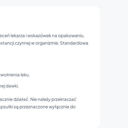
leceń lekarza i wskazówek na opakowaniu.
bstancji czynnej w organizmie. Standardowa
wolnienia leku.
nej dawki.
acznie działać. Nie należy przekraczać
Kapsułki są przeznaczone wyłącznie do