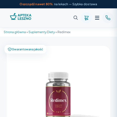
Oszczędź nawet 80%
na lekach — Szybka dostawa
Strona główna
»
Suplementy Diety
»
Redimex
Gwarantowana jakość