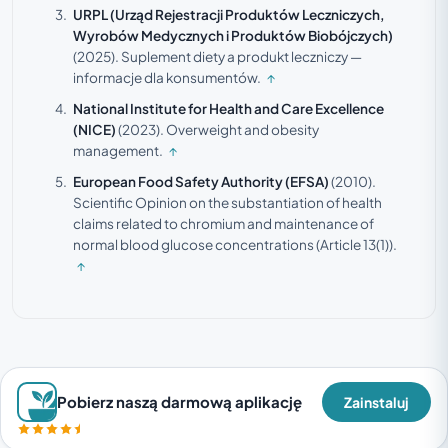
URPL (Urząd Rejestracji Produktów Leczniczych,
Wyrobów Medycznych i Produktów Biobójczych)
(2025).
Suplement diety a produkt leczniczy —
informacje dla konsumentów.
↑
National Institute for Health and Care Excellence
(NICE)
(2023).
Overweight and obesity
management.
↑
European Food Safety Authority (EFSA)
(2010).
Scientific Opinion on the substantiation of health
claims related to chromium and maintenance of
normal blood glucose concentrations (Article 13(1)).
↑
Pobierz naszą darmową aplikację
Zainstaluj