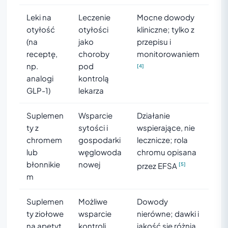
Leki na
Leczenie
Mocne dowody
otyłość
otyłości
kliniczne; tylko z
(na
jako
przepisu i
receptę,
choroby
monitorowaniem
np.
pod
[4]
analogi
kontrolą
GLP-1)
lekarza
Suplemen
Wsparcie
Działanie
ty z
sytości i
wspierające, nie
chromem
gospodarki
lecznicze; rola
lub
węglowoda
chromu opisana
błonnikie
nowej
przez EFSA
[5]
m
Suplemen
Możliwe
Dowody
ty ziołowe
wsparcie
nierówne; dawki i
na apetyt
kontroli
jakość się różnią