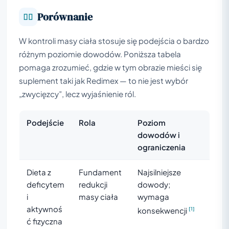
Porównanie
W kontroli masy ciała stosuje się podejścia o bardzo
różnym poziomie dowodów. Poniższa tabela
pomaga zrozumieć, gdzie w tym obrazie mieści się
suplement taki jak Redimex — to nie jest wybór
„zwycięzcy”, lecz wyjaśnienie ról.
Podejście
Rola
Poziom
dowodów i
ograniczenia
Dieta z
Fundament
Najsilniejsze
deficytem
redukcji
dowody;
i
masy ciała
wymaga
aktywnoś
konsekwencji
[1]
ć fizyczna