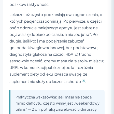
posiłków i aktywności.
Lekarze też często podkreślają dwa ograniczenia, o
których pacjenci zapominają. Po pierwsze, u części
osób odczucie mniejszego apetytu jest subtelne i
pojawia się dopiero po czasie, a nie „od jutra”. Po
drugie, jeśli ktoś ma podejrzenie zaburzeń
gospodarki węglowodanowej, bez podstawowej
diagnostyki (glukoza na czczo, HbA1c) trudno
sensownie ocenić, czemu masa ciała stoi w miejscu;
URPL w komunikacji publicznej od lat rozróżnia
suplement diety od leku i zwraca uwagę, że
[3]
suplement nie służy do leczenia chorób
.
Praktyczna wskazówka: jeśli masa nie spada
mimo deficytu, często winny jest „weekendowy
bilans” — 2 dni potrafią zniwelować 5 dni pracy.