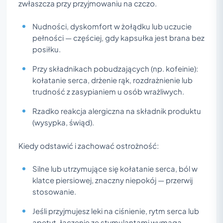
zwłaszcza przy przyjmowaniu na czczo.
Nudności, dyskomfort w żołądku lub uczucie
pełności — częściej, gdy kapsułka jest brana bez
posiłku.
Przy składnikach pobudzających (np. kofeinie):
kołatanie serca, drżenie rąk, rozdrażnienie lub
trudność z zasypianiem u osób wrażliwych.
Rzadko reakcja alergiczna na składnik produktu
(wysypka, świąd).
Kiedy odstawić i zachować ostrożność:
Silne lub utrzymujące się kołatanie serca, ból w
klatce piersiowej, znaczny niepokój — przerwij
stosowanie.
Jeśli przyjmujesz leki na ciśnienie, rytm serca lub
apetyt, łączenie ze stymulantami wymaga