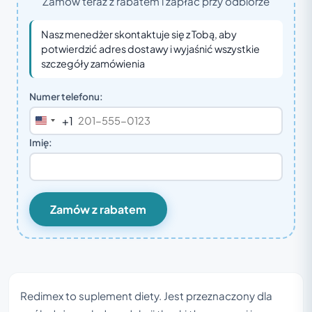
Zamów teraz z rabatem i zapłać przy odbiorze
Nasz menedżer skontaktuje się z Tobą, aby
potwierdzić adres dostawy i wyjaśnić wszystkie
szczegóły zamówienia
Numer telefonu:
+1
United
States
Imię:
+1
Zamów z rabatem
Redimex to suplement diety. Jest przeznaczony dla