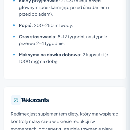
Kiedy przyjmować:
20–30 minut
przed
głównymi posiłkami (np. przed śniadaniem i
przed obiadem).
Popić:
200–250 ml wody.
Czas stosowania:
8–12 tygodni, następnie
przerwa 2–4 tygodnie.
Maksymalna dawka dobowa:
2 kapsułki (≈
1000 mg) na dobę.
Wskazania
Redimex jest suplementem diety, który ma wspierać
kontrolę masy ciała w okresie redukcji i w
momentach, gdy apetyt utrudnia trzymanie planu