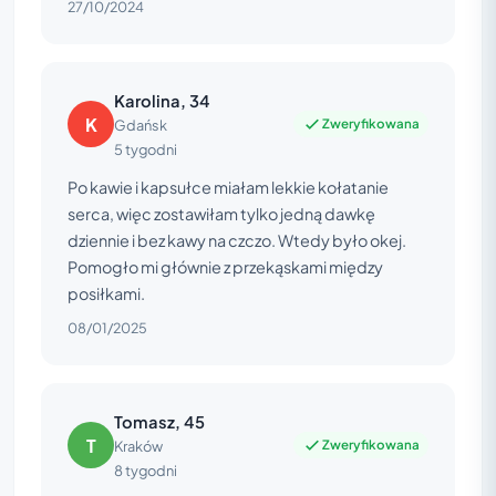
27/10/2024
Karolina, 34
K
Zweryfikowana
Gdańsk
5 tygodni
Po kawie i kapsułce miałam lekkie kołatanie
serca, więc zostawiłam tylko jedną dawkę
dziennie i bez kawy na czczo. Wtedy było okej.
Pomogło mi głównie z przekąskami między
posiłkami.
08/01/2025
Tomasz, 45
T
Zweryfikowana
Kraków
8 tygodni