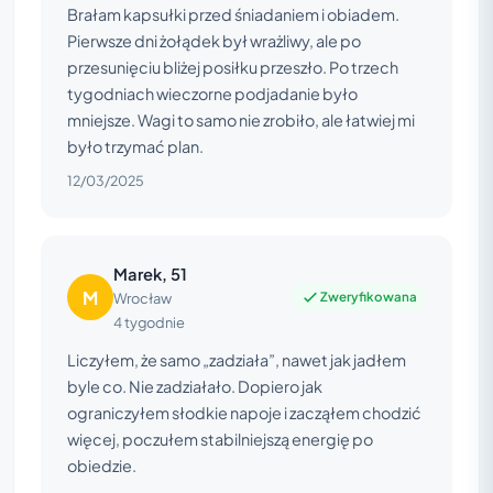
Brałam kapsułki przed śniadaniem i obiadem.
Pierwsze dni żołądek był wrażliwy, ale po
przesunięciu bliżej posiłku przeszło. Po trzech
tygodniach wieczorne podjadanie było
mniejsze. Wagi to samo nie zrobiło, ale łatwiej mi
było trzymać plan.
12/03/2025
Marek, 51
M
Zweryfikowana
Wrocław
4 tygodnie
Liczyłem, że samo „zadziała”, nawet jak jadłem
byle co. Nie zadziałało. Dopiero jak
ograniczyłem słodkie napoje i zacząłem chodzić
więcej, poczułem stabilniejszą energię po
obiedzie.