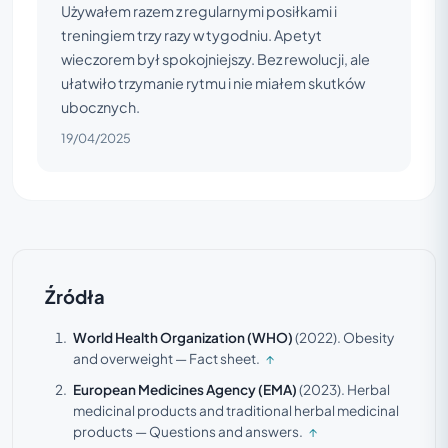
Używałem razem z regularnymi posiłkami i
treningiem trzy razy w tygodniu. Apetyt
wieczorem był spokojniejszy. Bez rewolucji, ale
ułatwiło trzymanie rytmu i nie miałem skutków
ubocznych.
19/04/2025
Źródła
World Health Organization (WHO)
(2022).
Obesity
and overweight — Fact sheet.
↑
European Medicines Agency (EMA)
(2023).
Herbal
medicinal products and traditional herbal medicinal
products — Questions and answers.
↑