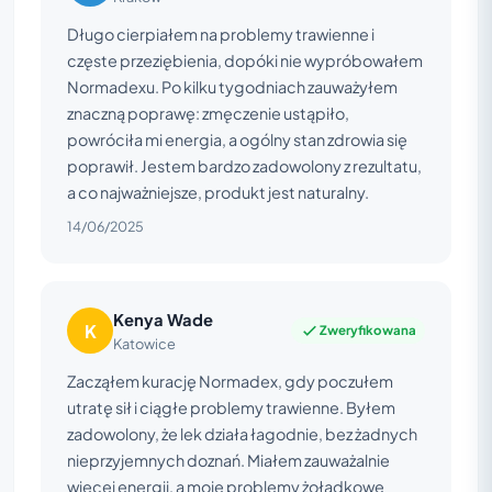
Długo cierpiałem na problemy trawienne i
częste przeziębienia, dopóki nie wypróbowałem
Normadexu. Po kilku tygodniach zauważyłem
znaczną poprawę: zmęczenie ustąpiło,
powróciła mi energia, a ogólny stan zdrowia się
poprawił. Jestem bardzo zadowolony z rezultatu,
a co najważniejsze, produkt jest naturalny.
14/06/2025
Kenya Wade
K
Zweryfikowana
Katowice
Zacząłem kurację Normadex, gdy poczułem
utratę sił i ciągłe problemy trawienne. Byłem
zadowolony, że lek działa łagodnie, bez żadnych
nieprzyjemnych doznań. Miałem zauważalnie
więcej energii, a moje problemy żołądkowe