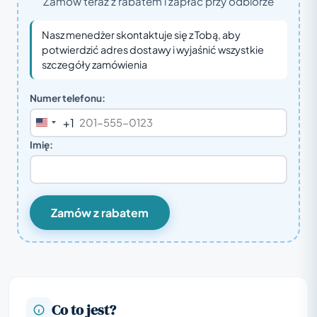
Zamów teraz z rabatem i zapłać przy odbiorze
Nasz menedżer skontaktuje się z Tobą, aby
potwierdzić adres dostawy i wyjaśnić wszystkie
szczegóły zamówienia
Numer telefonu:
+1
United
States
Imię:
+1
Zamów z rabatem
Co to jest?