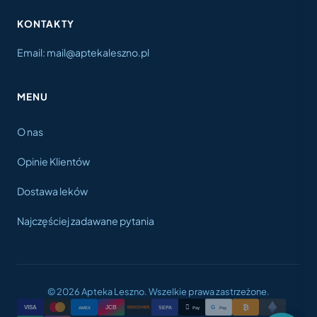
KONTAKTY
Email: mail@aptekaleszno.pl
MENU
O nas
Opinie Klientów
Dostawa leków
Najczęściej zadawane pytania
© 2026 Apteka Leszno. Wszelkie prawa zastrzeżone.
₿

VISA
JCB
G
AMEX
SEPA
Pay
Pay
DISCOVER