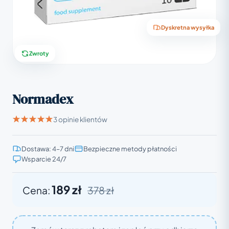
Dyskretna wysyłka
Zwroty
Normadex
3 opinie klientów
Dostawa: 4–7 dni
Bezpieczne metody płatności
Wsparcie 24/7
189 zł
Cena:
378 zł