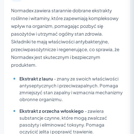
Normadex zawiera starannie dobrane ekstrakty
roślinne i witaminy, które zapewniają kompleksowy
wpływ na organizm, pomagając pozbyć się
pasożytów i utrzymać ogólny stan zdrowia.
Składniki te mają właściwości antybakteryjne,
przeciwpasożytnicze i regenerujące, co sprawia, że
Normadex jest skutecznym i bezpiecznym
produktem.
Ekstrakt z lauru
- znany ze swoich właściwości
antyseptycznych i przeciwzapalnych. Pomaga
zmniejszyć stan zapalny i wzmacnia mechanizmy
obronne organizmu.
Ekstrakt z orzecha włoskiego
- zawiera
substancje czynne, które mogą zwalczać
pasożyty i eliminować toksyny. Pomaga
oczyścić jelita i poprawić trawienie.