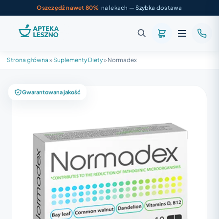
Oszczędź nawet 80%
na lekach — Szybka dostawa
Strona główna
»
Suplementy Diety
»
Normadex
Gwarantowana jakość