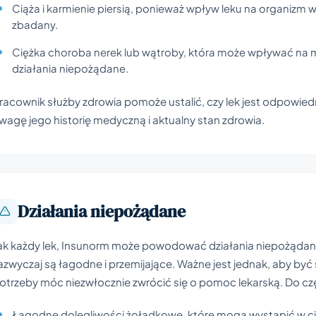
Ciąża i karmienie piersią, ponieważ wpływ leku na organizm 
zbadany.
Ciężka choroba nerek lub wątroby, która może wpływać na me
działania niepożądane.
racownik służby zdrowia pomoże ustalić, czy lek jest odpowied
wagę jego historię medyczną i aktualny stan zdrowia.
Działania niepożądane
ak każdy lek, Insunorm może powodować działania niepożądane
azwyczaj są łagodne i przemijające. Ważne jest jednak, aby być
otrzeby móc niezwłocznie zwrócić się o pomoc lekarską. Do cz
Łagodne dolegliwości żołądkowe, które mogą wystąpić w cią