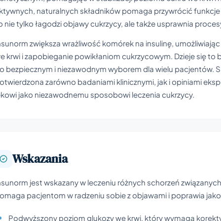
ktywnych, naturalnych składników pomaga przywrócić funkcje 
o nie tylko łagodzi objawy cukrzycy, ale także usprawnia proce
nsunorm zwiększa wrażliwość komórek na insulinę, umożliwiając
e krwi i zapobieganie powikłaniom cukrzycowym. Dzieje się to 
o bezpiecznym i niezawodnym wyborem dla wielu pacjentów. S
otwierdzona zarówno badaniami klinicznymi, jak i opiniami ek
ekowi jako niezawodnemu sposobowi leczenia cukrzycy.
Wskazania
nsunorm jest wskazany w leczeniu różnych schorzeń związanych 
omaga pacjentom w radzeniu sobie z objawami i poprawia jako
Podwyższony poziom glukozy we krwi, który wymaga korekty