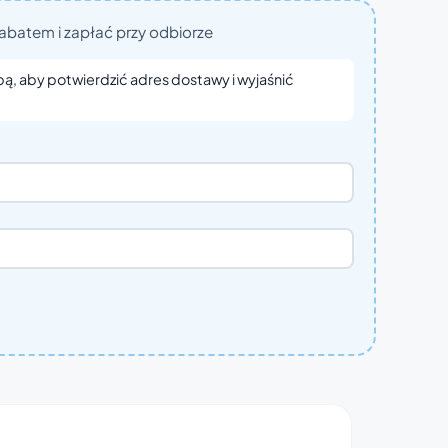
abatem i zapłać przy odbiorze
bą, aby potwierdzić adres dostawy i wyjaśnić