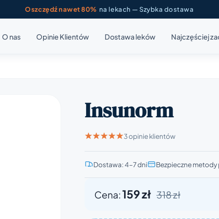
Oszczędź nawet 80%
na lekach — Szybka dostawa
O nas
Opinie Klientów
Dostawa leków
Najczęściej z
Insunorm
3 opinie klientów
Dostawa: 4–7 dni
Bezpieczne metody 
159 zł
Cena:
318 zł