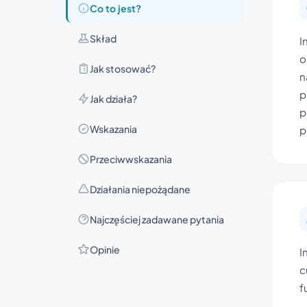
Co to jest?
Skład
I
o
Jak stosować?
n
p
Jak działa?
p
Wskazania
p
Przeciwwskazania
Działania niepożądane
Najczęściej zadawane pytania
Opinie
I
c
f