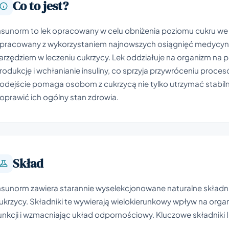
Co to jest?
nsunorm to lek opracowany w celu obniżenia poziomu cukru we
pracowany z wykorzystaniem najnowszych osiągnięć medycyny 
arzędziem w leczeniu cukrzycy. Lek oddziałuje na organizm na
rodukcję i wchłanianie insuliny, co sprzyja przywróceniu pro
odejście pomaga osobom z cukrzycą nie tylko utrzymać stabilny,
oprawić ich ogólny stan zdrowia.
Skład
nsunorm zawiera starannie wyselekcjonowane naturalne składni
ukrzycy. Składniki te wywierają wielokierunkowy wpływ na or
unkcji i wzmacniając układ odpornościowy. Kluczowe składniki 