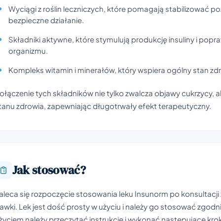
Wyciągi z roślin leczniczych, które pomagają stabilizować po
bezpieczne działanie.
Składniki aktywne, które stymulują produkcję insuliny i popra
organizmu.
Kompleks witamin i minerałów, który wspiera ogólny stan z
ołączenie tych składników nie tylko zwalcza objawy cukrzycy,
tanu zdrowia, zapewniając długotrwały efekt terapeutyczny.
Jak stosować?
aleca się rozpoczęcie stosowania leku Insunorm po konsultacji 
awki. Lek jest dość prosty w użyciu i należy go stosować zgodn
życiem należy przeczytać instrukcję i wykonać następujące krok