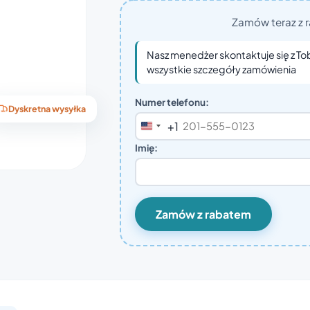
Zamów teraz z r
Nasz menedżer skontaktuje się z To
wszystkie szczegóły zamówienia
Numer telefonu:
Dyskretna wysyłka
+1
United
States
Imię:
+1
Zamów z rabatem