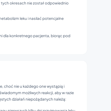
w tych okresach nie został odpowiednio
tabolizm leku i nasilać potencjalne
ni dla konkretnego pacjenta, biorąc pod
, choć nie u każdego one wystąpią i
 świadomym możliwych reakcji, aby w razie
ęstych działań niepożądanych należą:
gu pierwszych kilku dni przyjmowania leku.