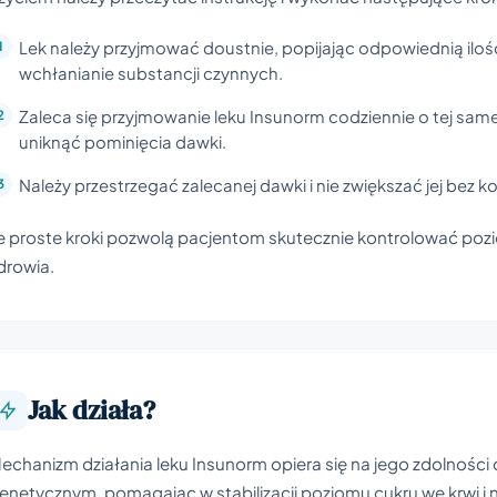
Lek należy przyjmować doustnie, popijając odpowiednią ilo
wchłanianie substancji czynnych.
Zaleca się przyjmowanie leku Insunorm codziennie o tej samej
uniknąć pominięcia dawki.
Należy przestrzegać zalecanej dawki i nie zwiększać jej bez ko
e proste kroki pozwolą pacjentom skutecznie kontrolować pozi
drowia.
Jak działa?
echanizm działania leku Insunorm opiera się na jego zdolnośc
enetycznym, pomagając w stabilizacji poziomu cukru we krwi i n