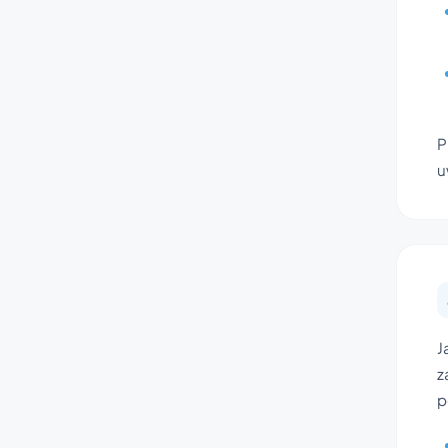
P
u
J
z
p