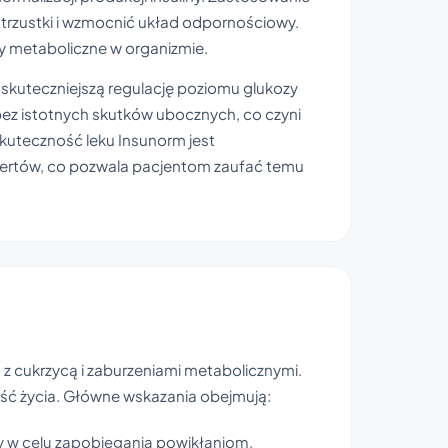
trzustki i wzmocnić układ odpornościowy.
sy metaboliczne w organizmie.
 skuteczniejszą regulację poziomu glukozy
bez istotnych skutków ubocznych, co czyni
kuteczność leku Insunorm jest
spertów, co pozwala pacjentom zaufać temu
z cukrzycą i zaburzeniami metabolicznymi.
ść życia. Główne wskazania obejmują:
 w celu zapobiegania powikłaniom.