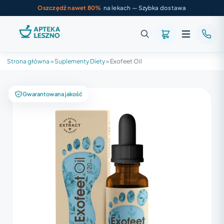
Oszczędź nawet 80%
na lekach — Szybka dostawa
Strona główna
»
Suplementy Diety
»
Exofeet Oil
Gwarantowana jakość