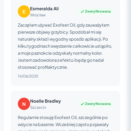
Esmeralda Ali
E
Zweryfikowana
Wrocław
Zaczęłam używać Exofeet Oil, gdy zauważyłam
pierwsze objawy grzybicy. Spodobał mi się
naturalny skład i wygodny sposób aplikacji. Po
kilku tygodniach swędzenie całkowicie ustąpiło,
a moje paznokcie odzyskały normalny kolor.
Jestem zadowolona z efektu i będę go nadal
stosować profilaktycznie.
14/06/2025
Noelle Bradley
N
Zweryfikowana
Szczecin
Regularnie stosuję Exofeet Oil, szczególnie po
wizycie na basenie. Wcześniej często pojawiały