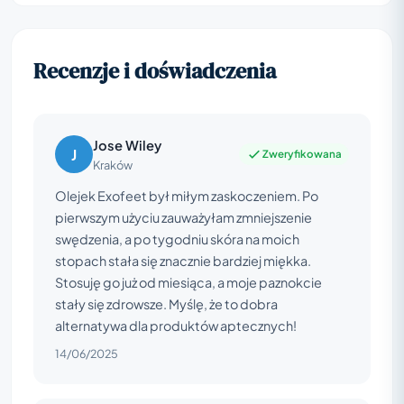
Recenzje i doświadczenia
Jose Wiley
J
Zweryfikowana
Kraków
Olejek Exofeet był miłym zaskoczeniem. Po
pierwszym użyciu zauważyłam zmniejszenie
swędzenia, a po tygodniu skóra na moich
stopach stała się znacznie bardziej miękka.
Stosuję go już od miesiąca, a moje paznokcie
stały się zdrowsze. Myślę, że to dobra
alternatywa dla produktów aptecznych!
14/06/2025