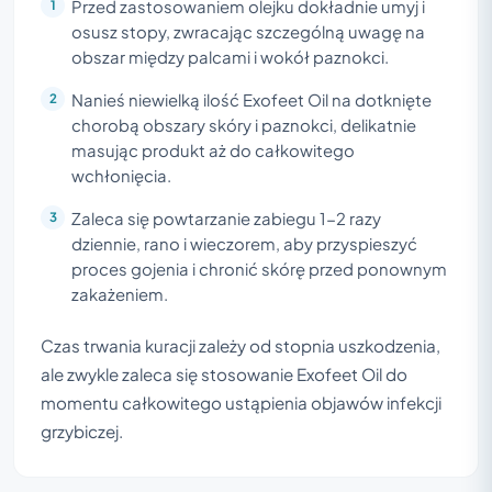
Przed zastosowaniem olejku dokładnie umyj i
osusz stopy, zwracając szczególną uwagę na
obszar między palcami i wokół paznokci.
Nanieś niewielką ilość Exofeet Oil na dotknięte
chorobą obszary skóry i paznokci, delikatnie
masując produkt aż do całkowitego
wchłonięcia.
Zaleca się powtarzanie zabiegu 1-2 razy
dziennie, rano i wieczorem, aby przyspieszyć
proces gojenia i chronić skórę przed ponownym
zakażeniem.
Czas trwania kuracji zależy od stopnia uszkodzenia,
ale zwykle zaleca się stosowanie Exofeet Oil do
momentu całkowitego ustąpienia objawów infekcji
grzybiczej.