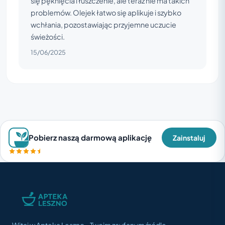
się pęknięcia i łuszczenie, ale teraz nie ma takich
problemów. Olejek łatwo się aplikuje i szybko
wchłania, pozostawiając przyjemne uczucie
świeżości.
15/06/2025
Pobierz naszą darmową aplikację
Zainstaluj
Witaj w Apteka Leszno - Twoim zaufanym źródle