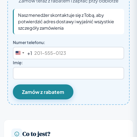
Zamów teraz z rabatem i zapłać przy odbiorze
Nasz menedżer skontaktuje się z Tobą, aby
potwierdzić adres dostawy i wyjaśnić wszystkie
szczegóły zamówienia
Numer telefonu:
+1
United
States
Imię:
+1
Zamów z rabatem
Co to jest?