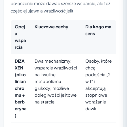
połączenie może dawać szersze wsparcie, ale też
częściej ujawnia wrażliwość jelit.
Opcj
Kluczowe cechy
Dla kogo ma
a
sens
wspa
rcia
DIZA
Dwa mechanizmy:
Osoby, które
XEN
wsparcie wrażliwości
chcą
(piko
na insulinę i
podejścia „2
linian
metabolizmu
w 1” i
chro
glukozy; możliwe
akceptują
mu +
dolegliwości jelitowe
stopniowe
berb
na starcie
wdrażanie
eryna
dawki
)