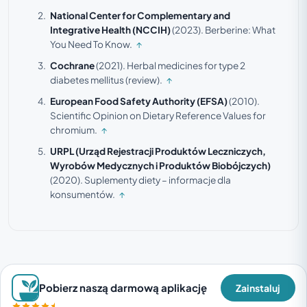
National Center for Complementary and
Integrative Health (NCCIH)
(2023).
Berberine: What
You Need To Know.
↑
Cochrane
(2021).
Herbal medicines for type 2
diabetes mellitus (review).
↑
European Food Safety Authority (EFSA)
(2010).
Scientific Opinion on Dietary Reference Values for
chromium.
↑
URPL (Urząd Rejestracji Produktów Leczniczych,
Wyrobów Medycznych i Produktów Biobójczych)
(2020).
Suplementy diety – informacje dla
konsumentów.
↑
Pobierz naszą darmową aplikację
Zainstaluj