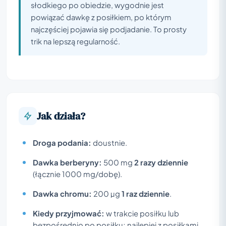
słodkiego po obiedzie, wygodnie jest
powiązać dawkę z posiłkiem, po którym
najczęściej pojawia się podjadanie. To prosty
trik na lepszą regularność.
Jak działa?
Droga podania:
doustnie.
Dawka berberyny:
500 mg
2 razy dziennie
(łącznie 1000 mg/dobę).
Dawka chromu:
200 µg
1 raz dziennie
.
Kiedy przyjmować:
w trakcie posiłku lub
bezpośrednio po posiłku; najlepiej z posiłkami