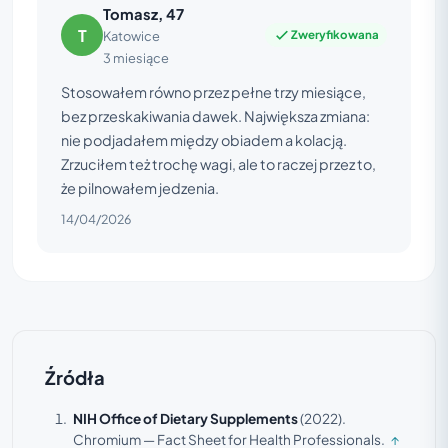
Tomasz, 47
T
Zweryfikowana
Katowice
3 miesiące
Stosowałem równo przez pełne trzy miesiące,
bez przeskakiwania dawek. Największa zmiana:
nie podjadałem między obiadem a kolacją.
Zrzuciłem też trochę wagi, ale to raczej przez to,
że pilnowałem jedzenia.
14/04/2026
Źródła
NIH Office of Dietary Supplements
(2022).
Chromium — Fact Sheet for Health Professionals.
↑