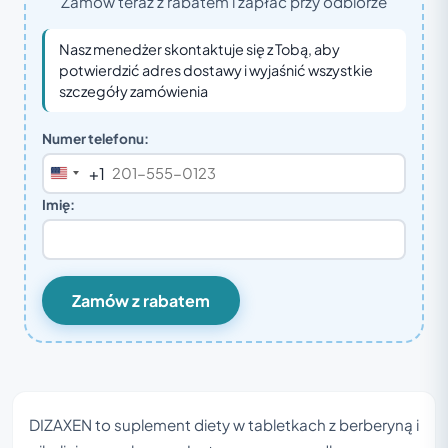
Zamów teraz z rabatem i zapłać przy odbiorze
Nasz menedżer skontaktuje się z Tobą, aby
potwierdzić adres dostawy i wyjaśnić wszystkie
szczegóły zamówienia
Numer telefonu:
+1
United
States
Imię:
+1
Zamów z rabatem
DIZAXEN to suplement diety w tabletkach z berberyną i