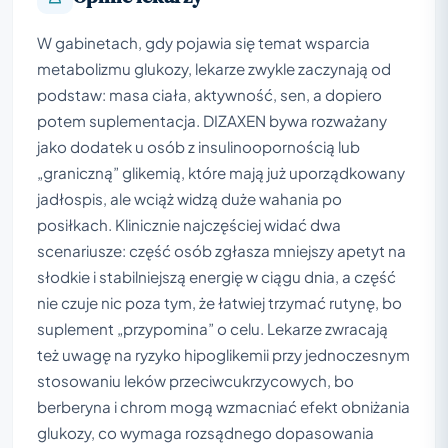
W gabinetach, gdy pojawia się temat wsparcia
metabolizmu glukozy, lekarze zwykle zaczynają od
podstaw: masa ciała, aktywność, sen, a dopiero
potem suplementacja. DIZAXEN bywa rozważany
jako dodatek u osób z insulinoopornością lub
„graniczną” glikemią, które mają już uporządkowany
jadłospis, ale wciąż widzą duże wahania po
posiłkach. Klinicznie najczęściej widać dwa
scenariusze: część osób zgłasza mniejszy apetyt na
słodkie i stabilniejszą energię w ciągu dnia, a część
nie czuje nic poza tym, że łatwiej trzymać rutynę, bo
suplement „przypomina” o celu. Lekarze zwracają
też uwagę na ryzyko hipoglikemii przy jednoczesnym
stosowaniu leków przeciwcukrzycowych, bo
berberyna i chrom mogą wzmacniać efekt obniżania
glukozy, co wymaga rozsądnego dopasowania