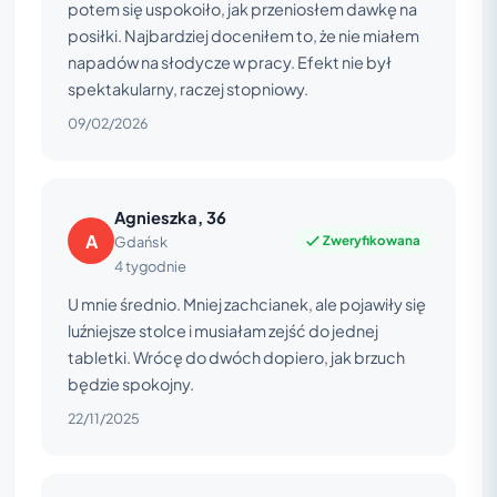
potem się uspokoiło, jak przeniosłem dawkę na
posiłki. Najbardziej doceniłem to, że nie miałem
napadów na słodycze w pracy. Efekt nie był
spektakularny, raczej stopniowy.
09/02/2026
Agnieszka, 36
A
Zweryfikowana
Gdańsk
4 tygodnie
U mnie średnio. Mniej zachcianek, ale pojawiły się
luźniejsze stolce i musiałam zejść do jednej
tabletki. Wrócę do dwóch dopiero, jak brzuch
będzie spokojny.
22/11/2025