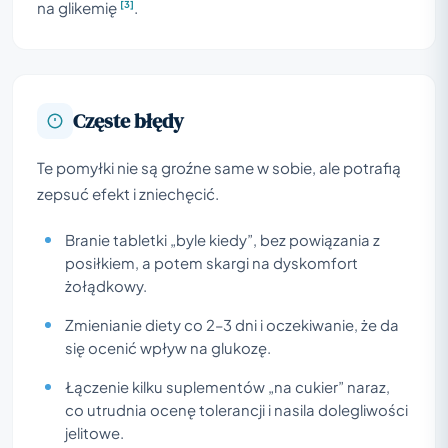
[3]
na glikemię
.
Częste błędy
Te pomyłki nie są groźne same w sobie, ale potrafią
zepsuć efekt i zniechęcić.
Branie tabletki „byle kiedy”, bez powiązania z
posiłkiem, a potem skargi na dyskomfort
żołądkowy.
Zmienianie diety co 2–3 dni i oczekiwanie, że da
się ocenić wpływ na glukozę.
Łączenie kilku suplementów „na cukier” naraz,
co utrudnia ocenę tolerancji i nasila dolegliwości
jelitowe.