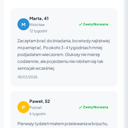
Marta, 41
M
Zweryfikowana
Wrocław
12 tygodni
Zaczęłam brać do śniadania, bo wtedy najłatwiej
mi pamiętać. Po około 3–4 tygodniach mniej
podjadałam wieczorem. Glukozy nie mierzę
codziennie, ale po jedzeniu nie robiłam się tak
senna jak wcześniej.
18/03/2026
Paweł, 52
P
Zweryfikowana
Poznań
6 tygodni
Pierwszy tydzień miałem przelewania w brzuchu,