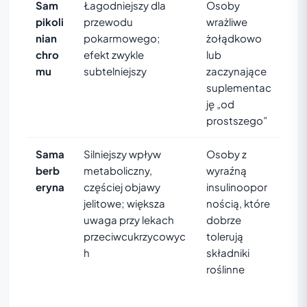
Sam
Łagodniejszy dla
Osoby
pikoli
przewodu
wrażliwe
nian
pokarmowego;
żołądkowo
chro
efekt zwykle
lub
mu
subtelniejszy
zaczynające
suplementac
ję „od
prostszego”
Sama
Silniejszy wpływ
Osoby z
berb
metaboliczny,
wyraźną
eryna
częściej objawy
insulinoopor
jelitowe; większa
nością, które
uwaga przy lekach
dobrze
przeciwcukrzycowyc
tolerują
h
składniki
roślinne