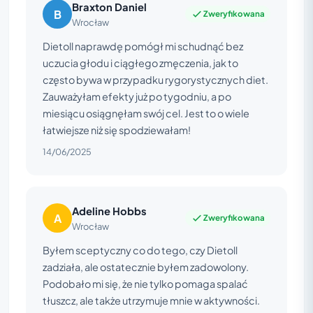
Braxton Daniel
B
Zweryfikowana
Wrocław
Dietoll naprawdę pomógł mi schudnąć bez
uczucia głodu i ciągłego zmęczenia, jak to
często bywa w przypadku rygorystycznych diet.
Zauważyłam efekty już po tygodniu, a po
miesiącu osiągnęłam swój cel. Jest to o wiele
łatwiejsze niż się spodziewałam!
14/06/2025
Adeline Hobbs
A
Zweryfikowana
Wrocław
Byłem sceptyczny co do tego, czy Dietoll
zadziała, ale ostatecznie byłem zadowolony.
Podobało mi się, że nie tylko pomaga spalać
tłuszcz, ale także utrzymuje mnie w aktywności.