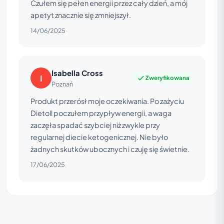
Czułem się pełen energii przez cały dzień, a mój
apetyt znacznie się zmniejszył.
14/06/2025
Isabella Cross
I
Zweryfikowana
Poznań
Produkt przerósł moje oczekiwania. Po zażyciu
Dietoll poczułem przypływ energii, a waga
zaczęła spadać szybciej niż zwykle przy
regularnej diecie ketogenicznej. Nie było
żadnych skutków ubocznych i czuję się świetnie.
17/06/2025