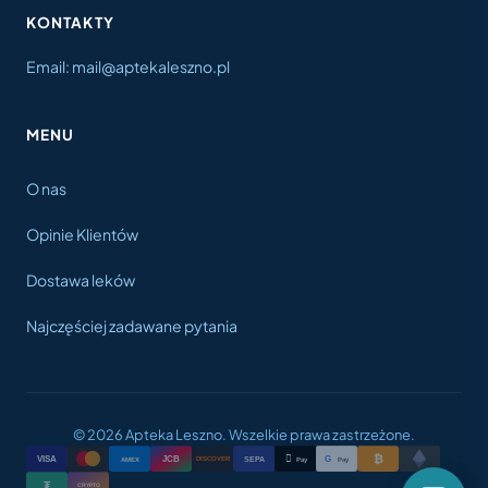
KONTAKTY
Email: mail@aptekaleszno.pl
MENU
O nas
Opinie Klientów
Dostawa leków
Najczęściej zadawane pytania
© 2026 Apteka Leszno. Wszelkie prawa zastrzeżone.
₿

VISA
JCB
G
AMEX
SEPA
Pay
Pay
DISCOVER
₮
CRYPTO