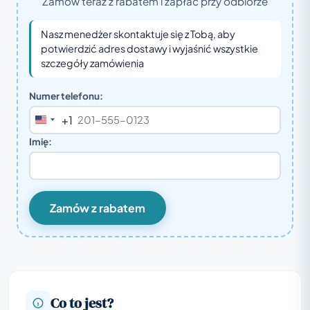
Zamów teraz z rabatem i zapłać przy odbiorze
Nasz menedżer skontaktuje się z Tobą, aby
potwierdzić adres dostawy i wyjaśnić wszystkie
szczegóły zamówienia
Numer telefonu:
+1
United
States
Imię:
+1
Zamów z rabatem
Co to jest?