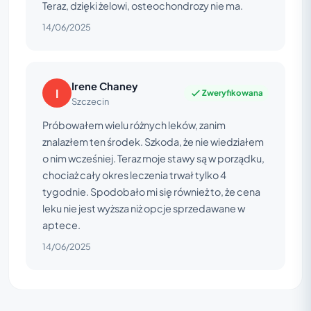
Teraz, dzięki żelowi, osteochondrozy nie ma.
14/06/2025
Irene Chaney
I
Zweryfikowana
Szczecin
Próbowałem wielu różnych leków, zanim
znalazłem ten środek. Szkoda, że nie wiedziałem
o nim wcześniej. Teraz moje stawy są w porządku,
chociaż cały okres leczenia trwał tylko 4
tygodnie. Spodobało mi się również to, że cena
leku nie jest wyższa niż opcje sprzedawane w
aptece.
14/06/2025