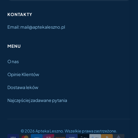
KONTAKTY
Email: mail@aptekaleszno.pl
MENU
O nas
Opinie Klientów
Dostawa leków
Najczęściej zadawane pytania
© 2026 Apteka Leszno. Wszelkie prawa zastrzeżone.
₿

VISA
JCB
G
AMEX
DISCOVER