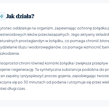
Jak działa?
ytotec oddziałuje na organizm, zapewniając ochronę żołądka
iesteroidowych leków przeciwzapalnych. Jego aktywny składnik,
aturalnych prostaglandyn w żołądku, co pomaga chronić bło
ydzielanie śluzu i wodorowęglanów, co pomaga wzmocnić barier
szkodzenia.
isoprostol chroni również komórki żołądka i zwiększa przepływ
ojenie i regenerację. Ta syntetyczna substancja podobna do
tan zapalny i przyspieszyć proces gojenia, zapobiegając tworzen
aczyna się po 30 minutach od podania i utrzymuje się przez wi
rzez długi czas.