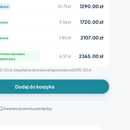
1290.00 zł
10.75 zł
rdowa
1720.00 zł
9.56 zł
esowa
2107.00 zł
7.80 zł
esowa
rmowa dostawa
2365.00 zł
6.57 zł
spresowa
0.00 zł
, bezpłatna dostawa ekspresowa od
1290.00 zł
Dodaj do koszyka
Gwarancja zwrotu pieniędzy