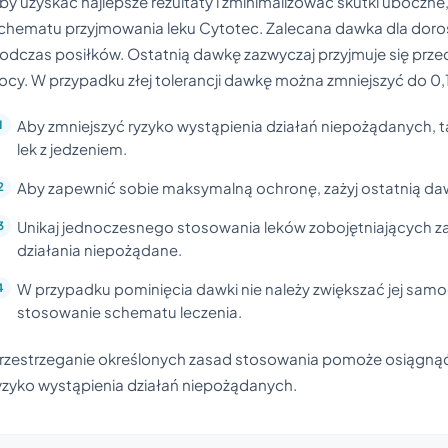
by uzyskać najlepsze rezultaty i zminimalizować skutki uboczne, 
chematu przyjmowania leku Cytotec. Zalecana dawka dla doros
odczas posiłków. Ostatnią dawkę zazwyczaj przyjmuje się prz
ocy. W przypadku złej tolerancji dawkę można zmniejszyć do 0,
Aby zmniejszyć ryzyko wystąpienia działań niepożądanych, t
lek z jedzeniem.
Aby zapewnić sobie maksymalną ochronę, zażyj ostatnią da
Unikaj jednoczesnego stosowania leków zobojętniających z
działania niepożądane.
W przypadku pominięcia dawki nie należy zwiększać jej samo
stosowanie schematu leczenia.
rzestrzeganie określonych zasad stosowania pomoże osiągnąć
yzyko wystąpienia działań niepożądanych.