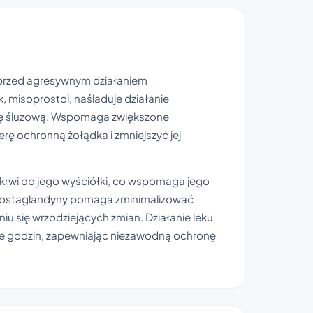
 przed agresywnym działaniem
 misoprostol, naśladuje działanie
nę śluzową. Wspomaga zwiększone
ę ochronną żołądka i zmniejszyć jej
 krwi do jego wyściółki, co wspomaga jego
 prostaglandyny pomaga zminimalizować
iu się wrzodziejących zmian. Działanie leku
ele godzin, zapewniając niezawodną ochronę