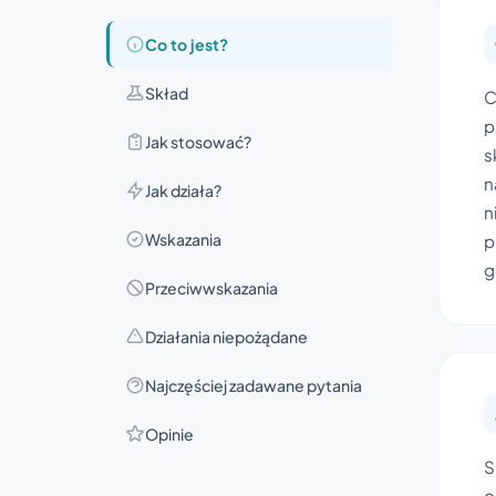
Co to jest?
Skład
C
p
Jak stosować?
s
n
Jak działa?
n
Wskazania
p
g
Przeciwwskazania
Działania niepożądane
Najczęściej zadawane pytania
Opinie
S
o