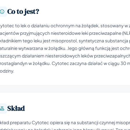
Co to jest?
ytotec to lek o działaniu ochronnym na żołądek, stosowany w
acjentów przyjmujących niesteroidowe leki przeciwzapalne (NLPZ
kładnikiem tego leku jest misoprostol, syntetyczna substancja
aturalnie wytwarzana w żołądku. Jego główną funkcją jest och
iszczącym działaniem niesteroidowych leków przeciwzapalnych 
rostaglandyn w żołądku. Cytotec zaczyna działać w ciągu 30 min
odziny.
Skład
kład preparatu Cytotec opiera się na substancji czynnej misop
ddziaływaniu na żołądek i ochronie jego błony śluzowej. Ten