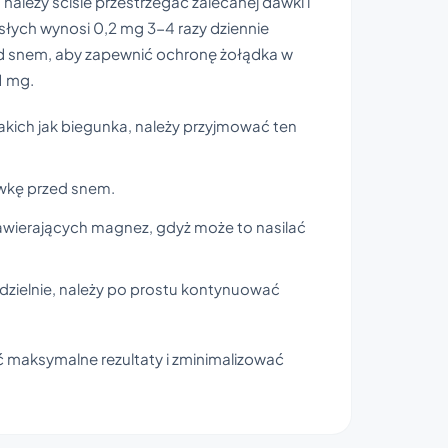
należy ściśle przestrzegać zalecanej dawki i
łych wynosi 0,2 mg 3-4 razy dziennie
ed snem, aby zapewnić ochronę żołądka w
1 mg.
akich jak biegunka, należy przyjmować ten
wkę przed snem.
awierających magnez, gdyż może to nasilać
dzielnie, należy po prostu kontynuować
 maksymalne rezultaty i zminimalizować