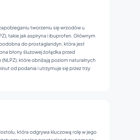
 zapobieganiu tworzeniu się wrzodów u
), takie jak aspiryna i ibuprofen. Głównym
 podobna do prostaglandyn, która jest
rona błony śluzowej żołądka przed
(NLPZ), które obniżają poziom naturalnych
ut od podania i utrzymuje się przez trzy
rostolu, która odgrywa kluczową rolę w jego
 syntetyczny analog prostaglandyny pomaga