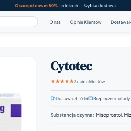
Oszczędź nawet 80%
na lekach — Szybka dostawa
O nas
Opinie Klientów
Dostawa 
Cytotec
3 opinie klientów
Dostawa: 4–7 dni
Bezpieczne metody 
Substancja czynna:
Misoprostol, Mi