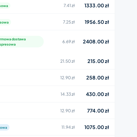
1333.00 zł
7.41 zł
esowa
1956.50 zł
7.25 zł
esowa
rmowa dostawa
2408.00 zł
6.69 zł
spresowa
215.00 zł
21.50 zł
258.00 zł
12.90 zł
430.00 zł
14.33 zł
774.00 zł
12.90 zł
1075.00 zł
11.94 zł
dowa