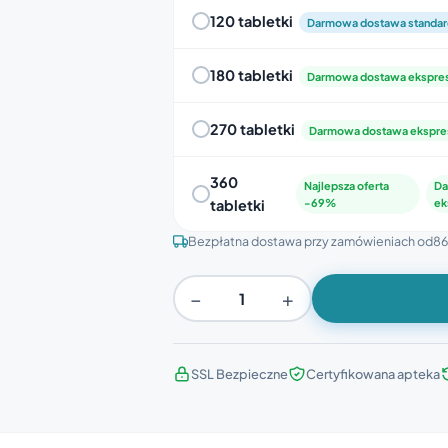
120 tabletki
Darmowa dostawa standa
180 tabletki
Darmowa dostawa ekspr
270 tabletki
Darmowa dostawa ekspr
360
Najlepsza oferta
Da
tabletki
-69%
ek
Bezpłatna dostawa przy zamówieniach od
86
−
+
SSL Bezpieczne
Certyfikowana apteka