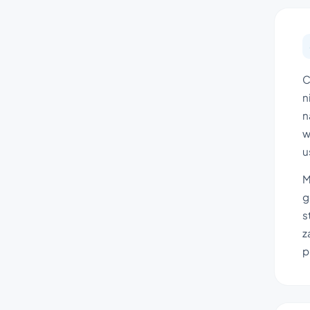
C
n
n
w
u
M
g
s
z
p