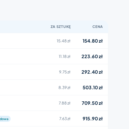
ZA SZTUKĘ
CENA
154.80 zł
15.48 zł
223.60 zł
11.18 zł
292.40 zł
9.75 zł
503.10 zł
8.39 zł
709.50 zł
7.88 zł
915.90 zł
7.63 zł
rdowa