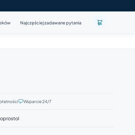
leków
Najczęściej zadawane pytania
płatności
Wsparcie 24/7
zoprostol