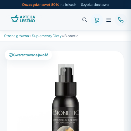
Oszczędź nawet 80%
na lekach — Szybka dostawa
Strona główna
»
Suplementy Diety
»
Bionetic
Gwarantowana jakość