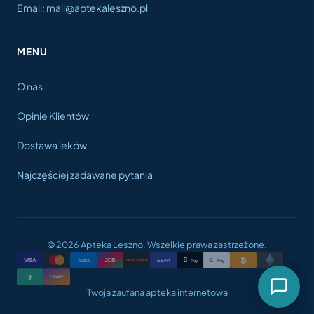
Email: mail@aptekaleszno.pl
MENU
O nas
Opinie Klientów
Dostawa leków
Najczęściej zadawane pytania
© 2026 Apteka Leszno. Wszelkie prawa zastrzeżone.
₿

VISA
JCB
G
AMEX
SEPA
Pay
Pay
DISCOVER
₮
CRYPTO
Twoja zaufana apteka internetowa