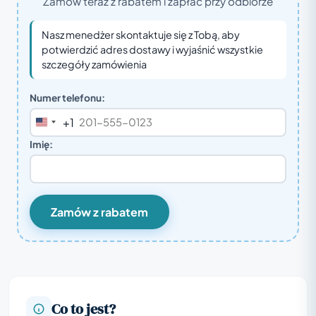
Zamów teraz z rabatem i zapłać przy odbiorze
Nasz menedżer skontaktuje się z Tobą, aby
potwierdzić adres dostawy i wyjaśnić wszystkie
szczegóły zamówienia
Numer telefonu:
+1
United
States
Imię:
+1
Zamów z rabatem
Co to jest?