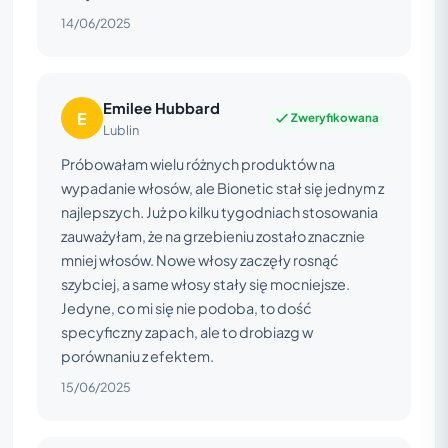
14/06/2025
Emilee Hubbard
E
Zweryfikowana
Lublin
Próbowałam wielu różnych produktów na
wypadanie włosów, ale Bionetic stał się jednym z
najlepszych. Już po kilku tygodniach stosowania
zauważyłam, że na grzebieniu zostało znacznie
mniej włosów. Nowe włosy zaczęły rosnąć
szybciej, a same włosy stały się mocniejsze.
Jedyne, co mi się nie podoba, to dość
specyficzny zapach, ale to drobiazg w
porównaniu z efektem.
15/06/2025