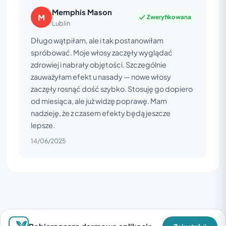
Memphis Mason
M
Zweryfikowana
Lublin
Długo wątpiłam, ale i tak postanowiłam
spróbować. Moje włosy zaczęły wyglądać
zdrowiej i nabrały objętości. Szczególnie
zauważyłam efekt u nasady — nowe włosy
zaczęły rosnąć dość szybko. Stosuję go dopiero
od miesiąca, ale już widzę poprawę. Mam
nadzieję, że z czasem efekty będą jeszcze
lepsze.
14/06/2025