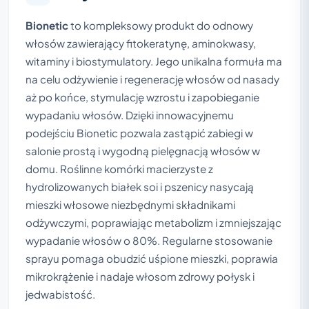
Bionetic
to kompleksowy produkt do odnowy
włosów zawierający fitokeratynę, aminokwasy,
witaminy i biostymulatory. Jego unikalna formuła ma
na celu odżywienie i regenerację włosów od nasady
aż po końce, stymulację wzrostu i zapobieganie
wypadaniu włosów. Dzięki innowacyjnemu
podejściu Bionetic pozwala zastąpić zabiegi w
salonie prostą i wygodną pielęgnacją włosów w
domu. Roślinne komórki macierzyste z
hydrolizowanych białek soi i pszenicy nasycają
mieszki włosowe niezbędnymi składnikami
odżywczymi, poprawiając metabolizm i zmniejszając
wypadanie włosów o 80%. Regularne stosowanie
sprayu pomaga obudzić uśpione mieszki, poprawia
mikrokrążenie i nadaje włosom zdrowy połysk i
jedwabistość.