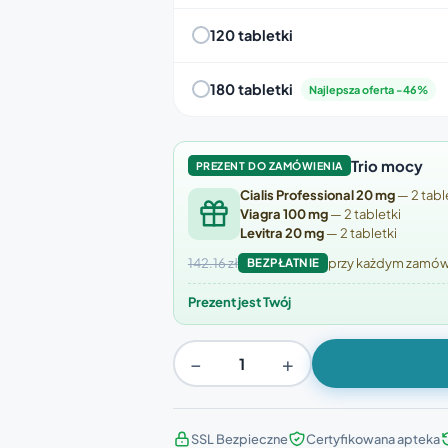
120 tabletki
180 tabletki
Najlepsza oferta -46%
Trio mocy
PREZENT DO ZAMÓWIENIA
Cialis Professional 20 mg
— 2 tabl
Viagra 100 mg
— 2 tabletki
Levitra 20 mg
— 2 tabletki
142.16 zł
BEZPŁATNIE
przy każdym zamówi
Prezent jest Twój
−
+
SSL Bezpieczne
Certyfikowana apteka