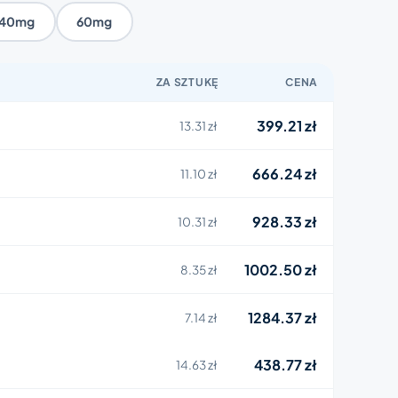
40mg
60mg
ZA SZTUKĘ
CENA
399.21 zł
13.31 zł
666.24 zł
11.10 zł
928.33 zł
10.31 zł
1002.50 zł
8.35 zł
1284.37 zł
7.14 zł
438.77 zł
14.63 zł