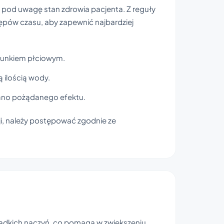
ąc pod uwagę stan zdrowia pacjenta. Z reguły
pów czasu, aby zapewnić najbardziej
sunkiem płciowym.
 ilością wody.
skano pożądanego efektu.
ji, należy postępować zgodnie ze
 gładkich naczyń, co pomaga w zwiększeniu