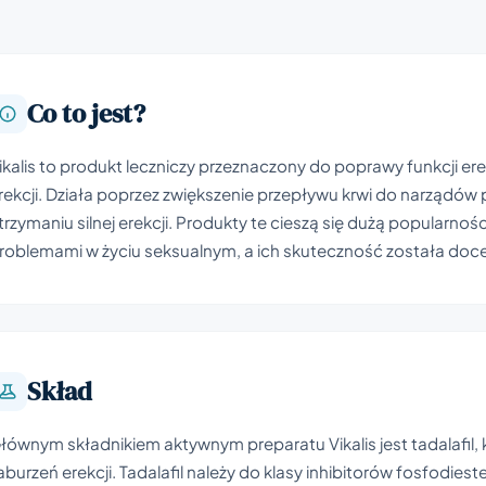
Co to jest?
ikalis to produkt leczniczy przeznaczony do poprawy funkcji er
rekcji. Działa poprzez zwiększenie przepływu krwi do narządów
trzymaniu silnej erekcji. Produkty te cieszą się dużą popularno
roblemami w życiu seksualnym, a ich skuteczność została doce
Skład
łównym składnikiem aktywnym preparatu Vikalis jest tadalafil,
aburzeń erekcji. Tadalafil należy do klasy inhibitorów fosfodie