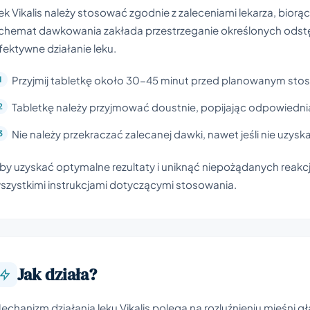
ek Vikalis należy stosować zgodnie z zaleceniami lekarza, bior
chemat dawkowania zakłada przestrzeganie określonych odstę
fektywne działanie leku.
Przyjmij tabletkę około 30-45 minut przed planowanym sto
Tabletkę należy przyjmować doustnie, popijając odpowiednią
Nie należy przekraczać zalecanej dawki, nawet jeśli nie uzy
by uzyskać optymalne rezultaty i uniknąć niepożądanych reakc
szystkimi instrukcjami dotyczącymi stosowania.
Jak działa?
echanizm działania leku Vikalis polega na rozluźnieniu mięśni