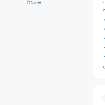
Opinie
n
p
S