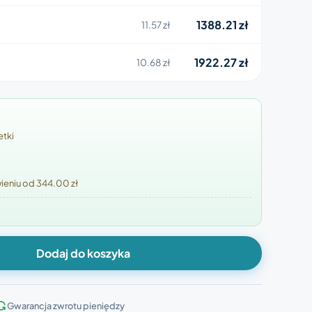
1388.21 zł
11.57 zł
1922.27 zł
10.68 zł
etki
eniu od 344.00 zł
Dodaj do koszyka
Gwarancja zwrotu pieniędzy