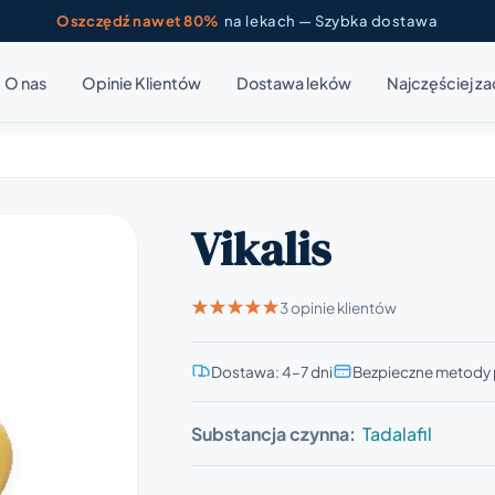
Oszczędź nawet 80%
na lekach — Szybka dostawa
O nas
Opinie Klientów
Dostawa leków
Najczęściej z
Vikalis
3 opinie klientów
Dostawa: 4–7 dni
Bezpieczne metody 
Substancja czynna:
Tadalafil