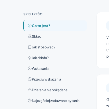
SPIS TREŚCI
Co to jest?
Skład
V
e
Jak stosować?
u
p
Jak działa?
Wskazania
Przeciwwskazania
Działania niepożądane
G
Najczęściej zadawane pytania
z