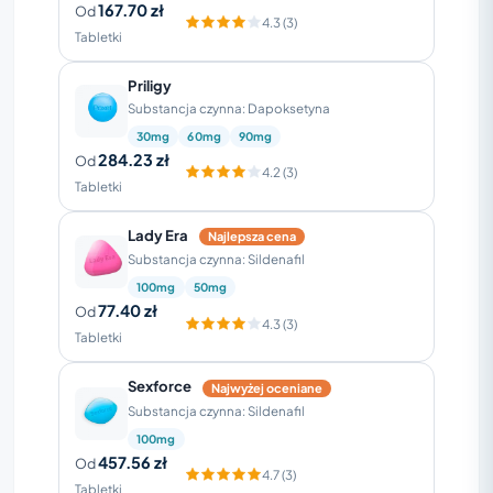
167.70 zł
Od
4.3 (3)
Tabletki
Priligy
Substancja czynna: Dapoksetyna
30mg
60mg
90mg
284.23 zł
Od
4.2 (3)
Tabletki
Lady Era
Najlepsza cena
Substancja czynna: Sildenafil
100mg
50mg
77.40 zł
Od
4.3 (3)
Tabletki
Sexforce
Najwyżej oceniane
Substancja czynna: Sildenafil
100mg
457.56 zł
Od
4.7 (3)
Tabletki