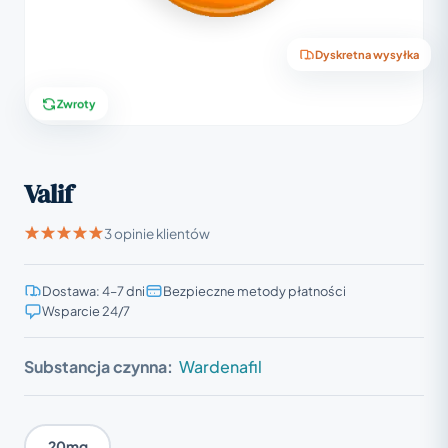
Dyskretna wysyłka
Zwroty
Valif
3 opinie klientów
Dostawa: 4–7 dni
Bezpieczne metody płatności
Wsparcie 24/7
Substancja czynna:
Wardenafil
20mg