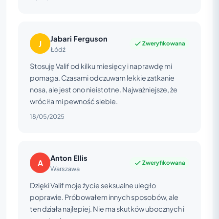
Jabari Ferguson
J
Zweryfikowana
Łódź
Stosuję Valif od kilku miesięcy i naprawdę mi
pomaga. Czasami odczuwam lekkie zatkanie
nosa, ale jest ono nieistotne. Najważniejsze, że
wróciła mi pewność siebie.
18/05/2025
Anton Ellis
A
Zweryfikowana
Warszawa
Dzięki Valif moje życie seksualne uległo
poprawie. Próbowałem innych sposobów, ale
ten działa najlepiej. Nie ma skutków ubocznych i