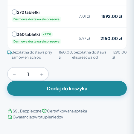
270 tabletki
1892.00 zł
7.01 zł
Darmowa dostawa ekspresowa
360 tabletki
2150.00 zł
5.97 zł
Darmowa dostawa ekspresowa
Bezpłatna dostawa przy
860.00
, bezpłatna dostawa
1290.00
zamówieniach od
zł
ekspresowa od
zł
−
+
Dodaj do koszyka
SSL Bezpieczne
Certyfikowana apteka
Gwarancja zwrotu pieniędzy