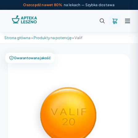
Oszczędź nawet 80%
na lekach — Szybka dostawa
Strona główna
»
Produkty na potencję
»
Valif
Gwarantowana jakość