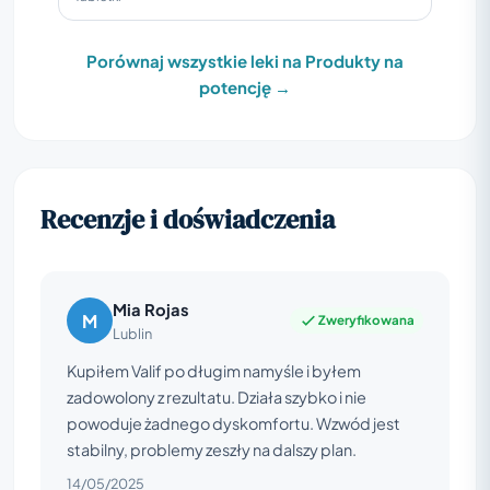
Porównaj wszystkie leki na Produkty na
potencję →
Recenzje i doświadczenia
Mia Rojas
M
Zweryfikowana
Lublin
Kupiłem Valif po długim namyśle i byłem
zadowolony z rezultatu. Działa szybko i nie
powoduje żadnego dyskomfortu. Wzwód jest
stabilny, problemy zeszły na dalszy plan.
14/05/2025