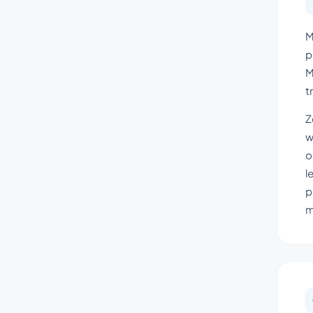
M
p
M
t
Z
w
o
l
p
m