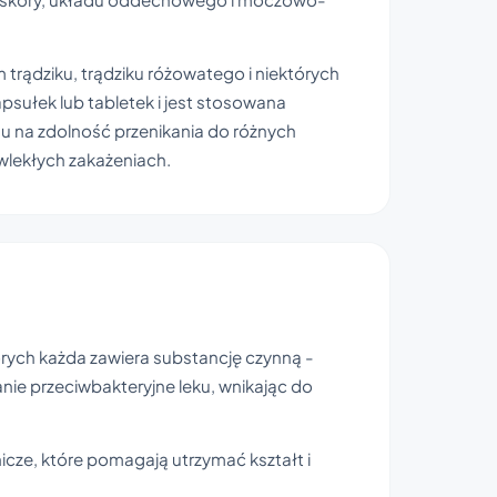
 trądziku, trądziku różowatego i niektórych
sułek lub tabletek i jest stosowana
ędu na zdolność przenikania do różnych
lekłych zakażeniach.
órych każda zawiera substancję czynną -
nie przeciwbakteryjne leku, wnikając do
ze, które pomagają utrzymać kształt i