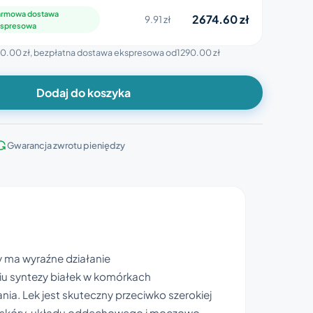
rmowa dostawa
2674.60 zł
9.91 zł
spresowa
0.00 zł
, bezpłatna dostawa ekspresowa od
1290.00 zł
Dodaj do koszyka
Gwarancja zwrotu pieniędzy
ry ma wyraźne działanie
iu syntezy białek w komórkach
nia. Lek jest skuteczny przeciwko szerokiej
a skóry, układu oddechowego i moczowo-