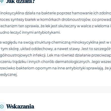
Jak działa?
inoksycyklina działa na bakterie poprzez hamowanie ich zdolnoś
roces syntezy białek w komórkach drobnoustrojów, co prowadz
echanizm ten sprawia, że lek jest skuteczny w walce z wieloma i
rudno leczyć innymi antybiotykami.
e względu na swoją strukturę chemiczną minoksycyklina jest w 
 tym skórę, układ oddechowy, a nawet stawy. Jest to szczegól
gólnoustrojowych infekcji. Lek ma również działanie przeciwza
eczeniu trądziku i innych chorób dermatologicznych. Jego wsze
rzeciwko bakteriom opornym na inne antybiotyki sprawiają, że
edycznej.
Wskazania