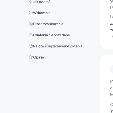
Jak działa?
p
Wskazania
L
z
Przeciwwskazania
z
Działania niepożądane
t
Najczęściej zadawane pytania
Opinie
M
c
k
O
s