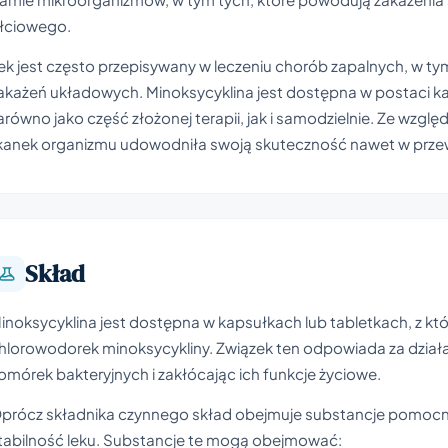
łciowego.
ek jest często przepisywany w leczeniu chorób zapalnych, w tym
akażeń układowych. Minoksycyklina jest dostępna w postaci kap
arówno jako część złożonej terapii, jak i samodzielnie. Ze wzgl
kanek organizmu udowodniła swoją skuteczność nawet w przew
Skład
inoksycyklina jest dostępna w kapsułkach lub tabletkach, z kt
hlorowodorek minoksycykliny. Związek ten odpowiada za działa
omórek bakteryjnych i zakłócając ich funkcje życiowe.
prócz składnika czynnego skład obejmuje substancje pomocnic
tabilność leku. Substancje te mogą obejmować: