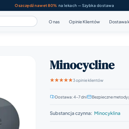
Oszczędź nawet 80%
na lekach — Szybka dostawa
O nas
Opinie Klientów
Dostawa 
Minocycline
3 opinie klientów
Dostawa: 4–7 dni
Bezpieczne metody 
Substancja czynna:
Minocyklina