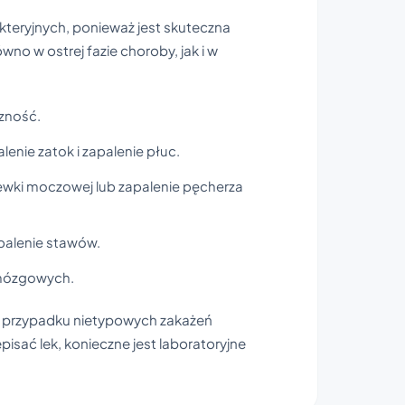
kteryjnych, ponieważ jest skuteczna
no w ostrej fazie choroby, jak i w
czność.
enie zatok i zapalenie płuc.
wki moczowej lub zapalenie pęcherza
palenie stawów.
 mózgowych.
w przypadku nietypowych zakażeń
sać lek, konieczne jest laboratoryjne