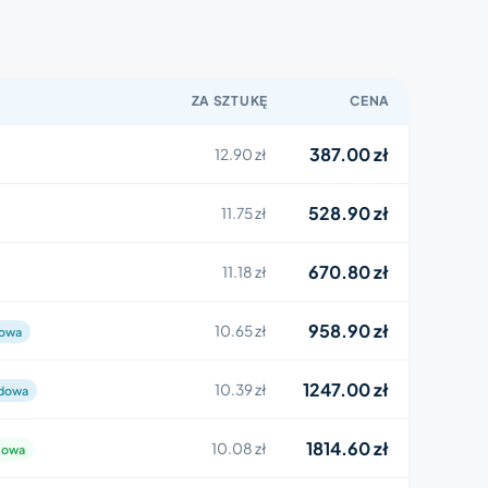
ZA SZTUKĘ
CENA
387.00 zł
12.90 zł
528.90 zł
11.75 zł
670.80 zł
11.18 zł
958.90 zł
10.65 zł
dowa
1247.00 zł
10.39 zł
rdowa
1814.60 zł
10.08 zł
sowa