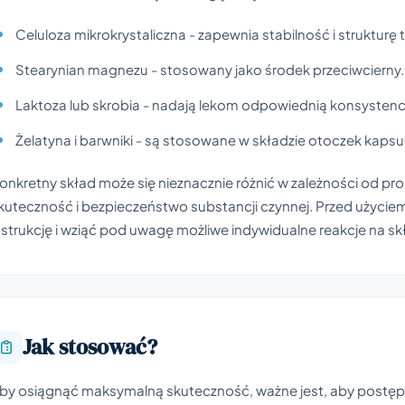
Celuloza mikrokrystaliczna - zapewnia stabilność i strukturę 
Stearynian magnezu - stosowany jako środek przeciwcierny.
Laktoza lub skrobia - nadają lekom odpowiednią konsystencję
Żelatyna i barwniki - są stosowane w składzie otoczek kapsu
onkretny skład może się nieznacznie różnić w zależności od pro
kuteczność i bezpieczeństwo substancji czynnej. Przed użycie
nstrukcję i wziąć pod uwagę możliwe indywidualne reakcje na s
Jak stosować?
by osiągnąć maksymalną skuteczność, ważne jest, aby postęp