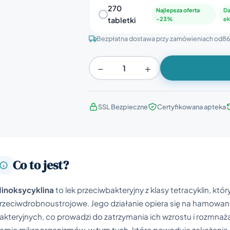
270
Najlepsza oferta
Da
tabletki
-23%
ek
Bezpłatna dostawa przy zamówieniach od
86
−
+
SSL Bezpieczne
Certyfikowana apteka
Co to jest?
inoksycyklina
to lek przeciwbakteryjny z klasy tetracyklin, któ
rzeciwdrobnoustrojowe. Jego działanie opiera się na hamowan
akteryjnych, co prowadzi do zatrzymania ich wzrostu i rozmnaża
amie mikroorganizmów, w tym tych, które powodują zakażeni