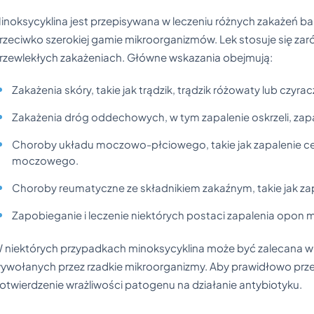
inoksycyklina jest przepisywana w leczeniu różnych zakażeń ba
rzeciwko szerokiej gamie mikroorganizmów. Lek stosuje się zarów
rzewlekłych zakażeniach. Główne wskazania obejmują:
Zakażenia skóry, takie jak trądzik, trądzik różowaty lub czyra
Zakażenia dróg oddechowych, w tym zapalenie oskrzeli, zapal
Choroby układu moczowo-płciowego, takie jak zapalenie ce
moczowego.
Choroby reumatyczne ze składnikiem zakaźnym, takie jak za
Zapobieganie i leczenie niektórych postaci zapalenia opon
 niektórych przypadkach minoksycyklina może być zalecana 
ywołanych przez rzadkie mikroorganizmy. Aby prawidłowo przepi
otwierdzenie wrażliwości patogenu na działanie antybiotyku.