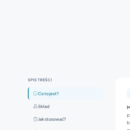
SPIS TREŚCI
Co to jest?
Skład
M
p
Jak stosować?
b
g