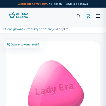
Oszczędź nawet 80%
na lekach — Szybka dostawa
Strona główna
»
Produkty na potencję
»
Lady Era
Gwarantowana jakość