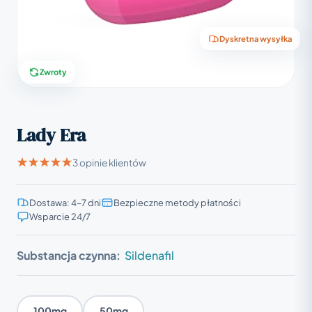
Dyskretna wysyłka
Zwroty
Lady Era
3 opinie klientów
Dostawa: 4–7 dni
Bezpieczne metody płatności
Wsparcie 24/7
Substancja czynna:
Sildenafil
100mg
50mg