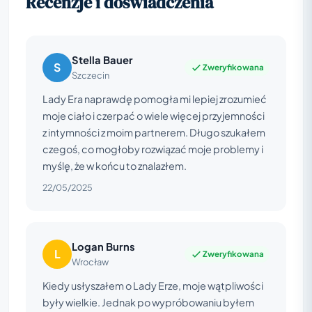
Recenzje i doświadczenia
Stella Bauer
S
Zweryfikowana
Szczecin
Lady Era naprawdę pomogła mi lepiej zrozumieć
moje ciało i czerpać o wiele więcej przyjemności
z intymności z moim partnerem. Długo szukałem
czegoś, co mogłoby rozwiązać moje problemy i
myślę, że w końcu to znalazłem.
22/05/2025
Logan Burns
L
Zweryfikowana
Wrocław
Kiedy usłyszałem o Lady Erze, moje wątpliwości
były wielkie. Jednak po wypróbowaniu byłem