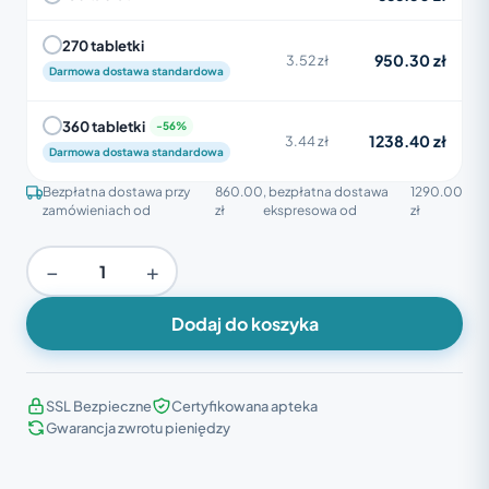
270 tabletki
950.30 zł
3.52 zł
Darmowa dostawa standardowa
360 tabletki
1238.40 zł
3.44 zł
Darmowa dostawa standardowa
Bezpłatna dostawa przy
860.00
, bezpłatna dostawa
1290.00
zamówieniach od
zł
ekspresowa od
zł
−
+
Dodaj do koszyka
SSL Bezpieczne
Certyfikowana apteka
Gwarancja zwrotu pieniędzy