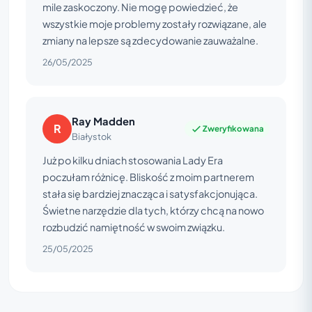
mile zaskoczony. Nie mogę powiedzieć, że
wszystkie moje problemy zostały rozwiązane, ale
zmiany na lepsze są zdecydowanie zauważalne.
26/05/2025
Ray Madden
R
Zweryfikowana
Białystok
Już po kilku dniach stosowania Lady Era
poczułam różnicę. Bliskość z moim partnerem
stała się bardziej znacząca i satysfakcjonująca.
Świetne narzędzie dla tych, którzy chcą na nowo
rozbudzić namiętność w swoim związku.
25/05/2025