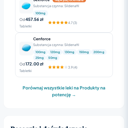
Substancja czynna: Sildenafil
100mg
457.56 zł
Od
4.7 (3)
Tabletki
Cenforce
Substancja czynna: Sildenafil
100mg
120mg
130mg
150mg
200mg
25mg
50mg
172.00 zł
Od
3.9 (4)
Tabletki
Porównaj wszystkie leki na Produkty na
potencję →