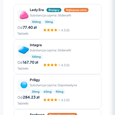
Lady Era
Bieżący
Najlepsza cena
Substancja czynna: Sildenafil
100mg
50mg
77.40 zł
Od
4.3 (3)
Tabletki
Intagra
Substancja czynna: Sildenafil
100mg
167.70 zł
Od
4.3 (3)
Tabletki
Priligy
Substancja czynna: Dapoksetyna
30mg
60mg
90mg
284.23 zł
Od
4.2 (3)
Tabletki
Sexforce
Najwyżej oceniane