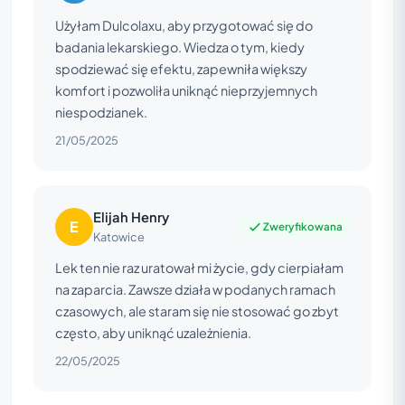
Użyłam Dulcolaxu, aby przygotować się do
badania lekarskiego. Wiedza o tym, kiedy
spodziewać się efektu, zapewniła większy
komfort i pozwoliła uniknąć nieprzyjemnych
niespodzianek.
21/05/2025
Elijah Henry
E
Zweryfikowana
Katowice
Lek ten nie raz uratował mi życie, gdy cierpiałam
na zaparcia. Zawsze działa w podanych ramach
czasowych, ale staram się nie stosować go zbyt
często, aby uniknąć uzależnienia.
22/05/2025