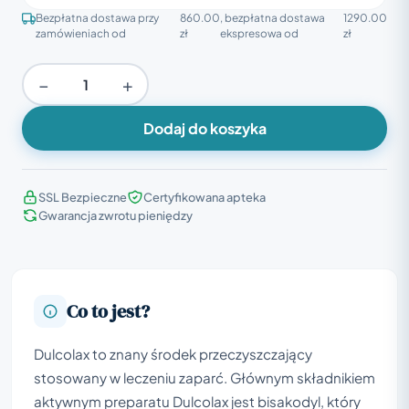
Bezpłatna dostawa przy
860.00
, bezpłatna dostawa
1290.00
zamówieniach od
zł
ekspresowa od
zł
−
+
Dodaj do koszyka
SSL Bezpieczne
Certyfikowana apteka
Gwarancja zwrotu pieniędzy
Co to jest?
Dulcolax to znany środek przeczyszczający
stosowany w leczeniu zaparć. Głównym składnikiem
aktywnym preparatu Dulcolax jest bisakodyl, który