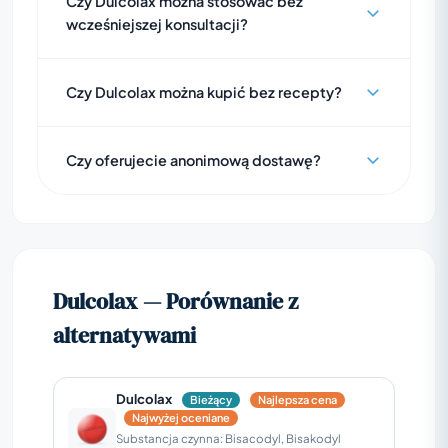
Czy Dulcolax można stosować bez
wcześniejszej konsultacji?
Czy Dulcolax można kupić bez recepty?
Czy oferujecie anonimową dostawę?
Dulcolax — Porównanie z
alternatywami
Dulcolax
Bieżący
Najlepsza cena
Najwyżej oceniane
Substancja czynna: Bisacodyl, Bisakodyl