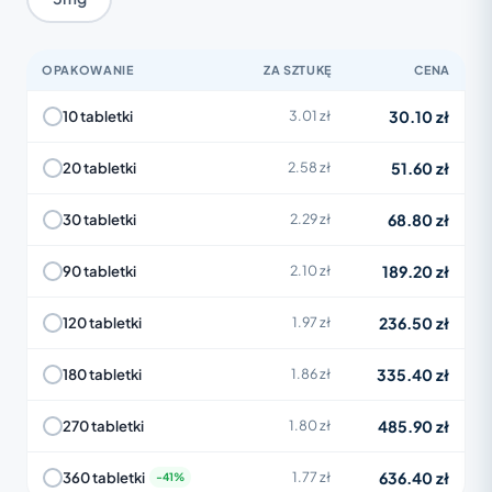
OPAKOWANIE
ZA SZTUKĘ
CENA
30.10 zł
10 tabletki
3.01 zł
51.60 zł
20 tabletki
2.58 zł
68.80 zł
30 tabletki
2.29 zł
189.20 zł
90 tabletki
2.10 zł
236.50 zł
120 tabletki
1.97 zł
335.40 zł
180 tabletki
1.86 zł
485.90 zł
270 tabletki
1.80 zł
636.40 zł
360 tabletki
1.77 zł