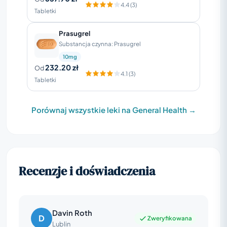
4.4 (3)
Tabletki
Prasugrel
Substancja czynna: Prasugrel
10mg
232.20 zł
Od
4.1 (3)
Tabletki
Porównaj wszystkie leki na General Health →
Recenzje i doświadczenia
Davin Roth
D
Zweryfikowana
Lublin