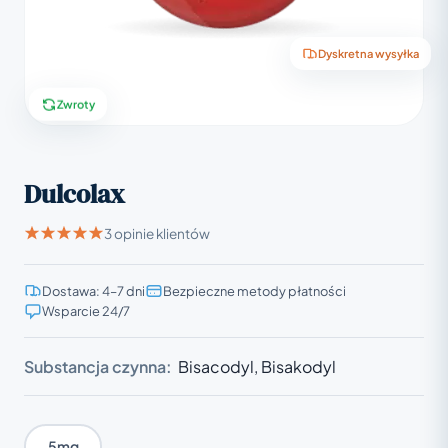
Dyskretna wysyłka
Zwroty
Dulcolax
3 opinie klientów
Dostawa: 4–7 dni
Bezpieczne metody płatności
Wsparcie 24/7
Substancja czynna:
Bisacodyl, Bisakodyl
5mg