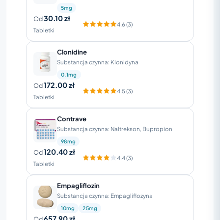
5mg
30.10 zł
Od
4.6 (3)
Tabletki
Clonidine
Substancja czynna: Klonidyna
0.1mg
172.00 zł
Od
4.5 (3)
Tabletki
Contrave
Substancja czynna: Naltrekson, Bupropion
98mg
120.40 zł
Od
4.4 (3)
Tabletki
Empagliflozin
Substancja czynna: Empagliflozyna
10mg
25mg
657.90 zł
Od