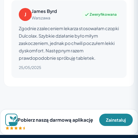
James Byrd
J
Zweryfikowana
Warszawa
Zgodnie z zaleceniem lekarza stosowałam czopki
Dulcolax. Szybkie działanie było miłym
zaskoczeniem, jednak po chwili poczułem lekki
dyskomfort. Następnym razem
prawdopodobnie spróbuję tabletek.
25/05/2025
Pobierz naszą darmową aplikację
Zainstaluj