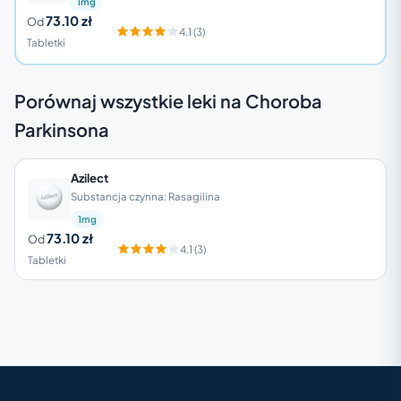
1mg
73.10 zł
Od
4.1 (3)
Tabletki
Porównaj wszystkie leki na Choroba
Parkinsona
Azilect
Substancja czynna: Rasagilina
1mg
73.10 zł
Od
4.1 (3)
Tabletki