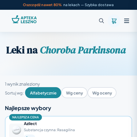
Oszczędź nawet 80%
na lekach — Szybka dostawa
Leki na
Choroba Parkinsona
1 wynik znaleziony
Sortuj wg:
Alfabetycznie
Wg ceny
Wg oceny
Najlepsze wybory
NAJLEPSZA CENA
Azilect
Substancja czynna: Rasagilina