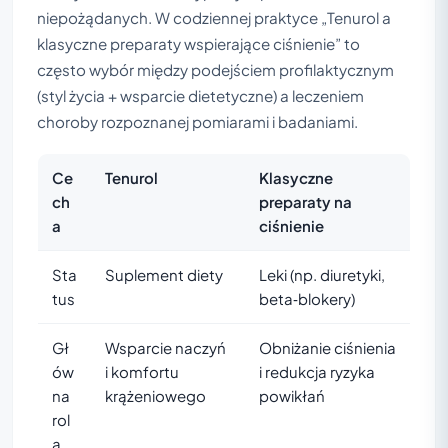
niepożądanych. W codziennej praktyce „Tenurol a
klasyczne preparaty wspierające ciśnienie” to
często wybór między podejściem profilaktycznym
(styl życia + wsparcie dietetyczne) a leczeniem
choroby rozpoznanej pomiarami i badaniami.
Ce
Tenurol
Klasyczne
ch
preparaty na
a
ciśnienie
Sta
Suplement diety
Leki (np. diuretyki,
tus
beta‑blokery)
Gł
Wsparcie naczyń
Obniżanie ciśnienia
ów
i komfortu
i redukcja ryzyka
na
krążeniowego
powikłań
rol
a