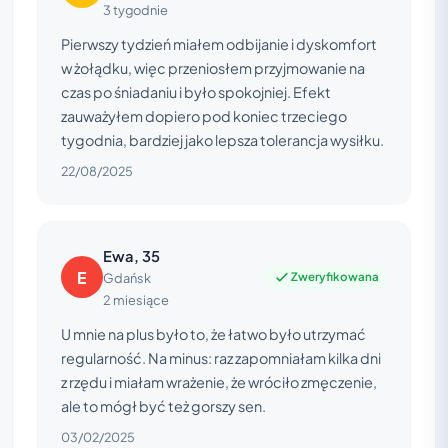
3 tygodnie
Pierwszy tydzień miałem odbijanie i dyskomfort
w żołądku, więc przeniosłem przyjmowanie na
czas po śniadaniu i było spokojniej. Efekt
zauważyłem dopiero pod koniec trzeciego
tygodnia, bardziej jako lepsza tolerancja wysiłku.
22/08/2025
Ewa, 35
E
Zweryfikowana
Gdańsk
2 miesiące
U mnie na plus było to, że łatwo było utrzymać
regularność. Na minus: raz zapomniałam kilka dni
z rzędu i miałam wrażenie, że wróciło zmęczenie,
ale to mógł być też gorszy sen.
03/02/2025