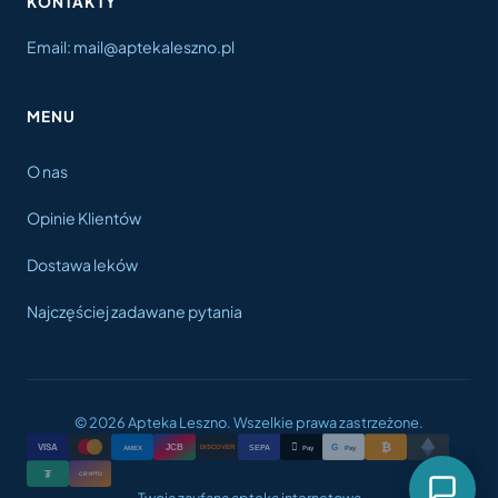
KONTAKTY
Email: mail@aptekaleszno.pl
MENU
O nas
Opinie Klientów
Dostawa leków
Najczęściej zadawane pytania
© 2026 Apteka Leszno. Wszelkie prawa zastrzeżone.
₿

VISA
JCB
G
AMEX
SEPA
Pay
Pay
DISCOVER
₮
CRYPTO