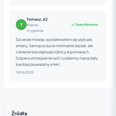
Tomasz, 62
T
Zweryfikowana
Kraków
4 tygodnie
Szczerze mówiąc spodziewałem się szybszej
zmiany. Samopoczucie minimalnie lepsze, ale
ciśnienie bez większej różnicy w pomiarach.
Dopiero zmniejszenie soli i codzienny marsz dały
bardziej zauważalny efekt.
19/06/2025
Źródła