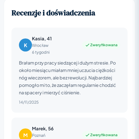
Recenzje i doświadczenia
Kasia, 41
K
Zweryfikowana
Wrocław
6 tygodni
Brałam przy pracy siedzącej i dużym stresie. Po
około miesiącu miałam mniej uczucia ciężkości
nóg wieczorem, ale bez rewolucji. Najbardziej
pomogło mi to, że zaczęłam regularnie chodzić
na spacery i mierzyć ciśnienie.
14/11/2025
Marek, 56
M
Zweryfikowana
Poznań