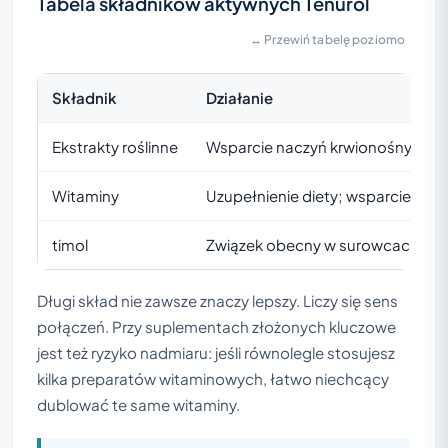
Tabela składników aktywnych Tenurol
↔ Przewiń tabelę poziomo
Składnik
Działanie
Ekstrakty roślinne
Wsparcie naczyń krwionośnych i m
Witaminy
Uzupełnienie diety; wsparcie pro
timol
Związek obecny w surowcach rośli
Długi skład nie zawsze znaczy lepszy. Liczy się sens
połączeń. Przy suplementach złożonych kluczowe
jest też ryzyko nadmiaru: jeśli równolegle stosujesz
kilka preparatów witaminowych, łatwo niechcący
dublować te same witaminy.