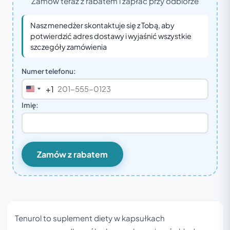
Zamów teraz z rabatem i zapłać przy odbiorze
Nasz menedżer skontaktuje się z Tobą, aby
potwierdzić adres dostawy i wyjaśnić wszystkie
szczegóły zamówienia
Numer telefonu:
+1
United
States
Imię:
+1
Zamów z rabatem
Tenurol to suplement diety w kapsułkach