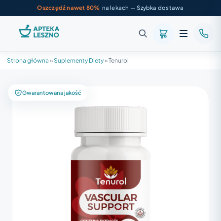
Oszczędź nawet 80%
na lekach — Szybka dostawa
Strona główna
»
Suplementy Diety
»
Tenurol
Gwarantowana jakość